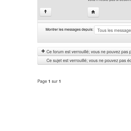
Visiter le site web de
↑
Montrer les messages depuis:
Montrer
Order
les
by
messages
Ce forum est verrouillé; vous ne pouvez pas pos
depuis
Ce sujet est verrouillé; vous ne pouvez pas é
Page
1
sur
1
Sélectionner
un
forum