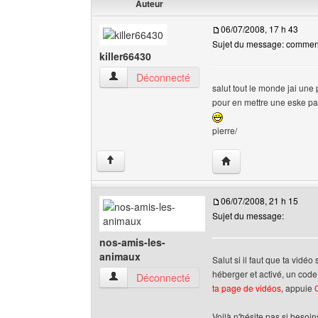
Auteur
06/07/2008, 17 h 43
Sujet du message: commen
killer66430
killer66430 Voir le profil de l'utilisateur
Déconnecté
salut tout le monde jai une
pour en mettre une eske pa
pierre/
Visiter le site web de l
↑
06/07/2008, 21 h 15
Sujet du message:
nos-amis-les-
animaux
Salut si il faut que ta vidéo 
héberger et activé, un code 
nos-amis-les-animaux Voir le profil de l'utilisat
Déconnecté
ta page de vidéos
, appuie
Voilà n'hésite pas si besoi