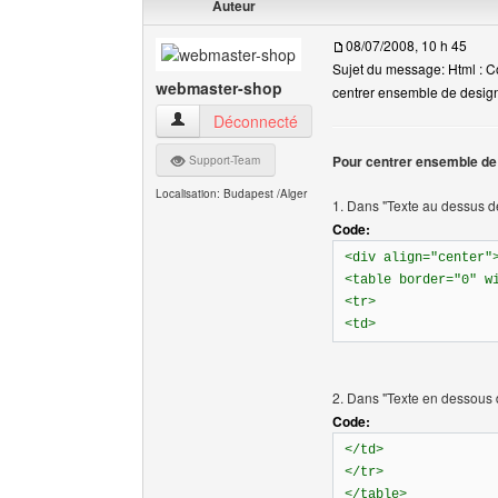
Auteur
08/07/2008, 10 h 45
Sujet du message: Html : 
webmaster-shop
centrer ensemble de desig
webmaster-shop Voir le profil de l'utilisateur
Déconnecté
Pour centrer ensemble de
Support-Team
Localisation: Budapest /Alger
1. Dans "Texte au dessus d
Code:
<div align="center"
<table border="0" w
<tr>
<td>
2. Dans "Texte en dessous 
Code:
</td>
</tr>
</table>