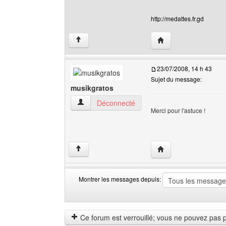
http://medattes.fr.gd
Visiter le site web de 
↑
23/07/2008, 14 h 43
Sujet du message:
musikgratos
musikgratos Voir le profil de l'utilisateur
Déconnecté
Merci pour l'astuce !
Visiter le site web de 
↑
Montrer les messages depuis:
Montrer
Order
les
by
messages
Ce forum est verrouillé; vous ne pouvez pas pos
depuis