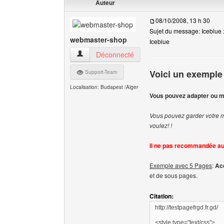
Auteur
08/10/2008, 13 h 30
Sujet du message: Iceblue 
webmaster-shop
Iceblue
webmaster-shop Voir le profil de l'utilisateur
Déconnecté
Voici un exemple
Support-Team
Localisation: Budapest /Alger
Vous pouvez adapter ou mo
Vous pouvez garder votre me
voulez! !
Il ne pas recommandée au
Exemple avec 5 Pages
:
Acc
et de sous pages.
Citation:
http://testpagefrgd.fr.gd/
<style type="text/css">