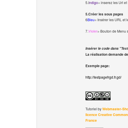
5.I
ndigo
= inserez les Url et
5.Créer les sous pages
6
Bleu
= Insérer les URL et 
7.
Violet
= Bouton de Menu s
Insérer le code dans "Tex
La réalisation demande de
Exemple page:
http://testpagefrgd.fr.gd/
Tutoriel by
Webmaster-Sh
licence Creative Commons 
France
_________