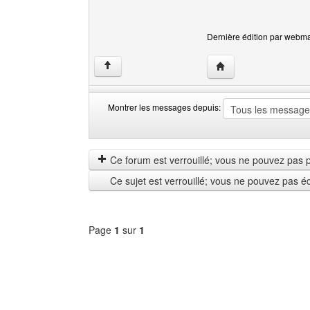
Dernière édition par webmas
Visiter le site web de
↑
Montrer les messages depuis:
Montrer
Order
les
by
messages
Ce forum est verrouillé; vous ne pouvez pas pos
depuis
Ce sujet est verrouillé; vous ne pouvez pas é
Page
1
sur
1