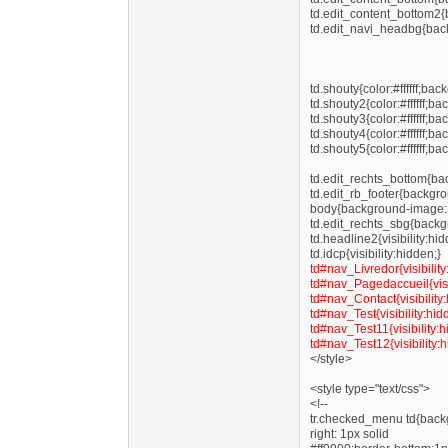
td.edit_content_bottom2{
td.edit_navi_headbg{bac
td.shouty{color:#ffffff;b
td.shouty2{color:#ffffff;
td.shouty3{color:#ffffff;
td.shouty4{color:#ffffff;
td.shouty5{color:#ffffff;
td.edit_rechts_bottom{ba
td.edit_rb_footer{backgro
body{background-image: u
td.edit_rechts_sbg{backgro
td.headline2{visibility:hid
td.idcp{visibility:hidden;}
td#nav_Livredor{visibility
td#nav_Pagedaccueil{visib
td#nav_Contact{visibility
td#nav_Test{visibility:hid
td#nav_Test11{visibility:h
td#nav_Test12{visibility:h
</style>
<style type="text/css">
<!--
tr.checked_menu td{back
right: 1px solid