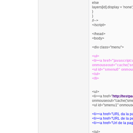
else
layers[id].display = 'none'
}
}
//-->
</script>
</head>
<body>
<div class="menu">
<ul>
<li><a href="javascript
onmouseout="cache('s
<ul id="smenu0" onmou
</ul>
</li>
<ul>
<li><a href="
http://testpa
onmouseout="cache('sme
<ul id="smenu1" onmouse
<li><a href="URL da la 
<li><a href="URL de la 
<li><a href="Url de la p
</ul>