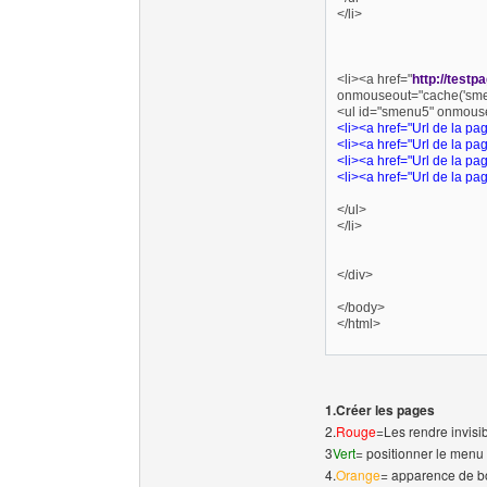
</li>
<li><a href="
http://testp
onmouseout="cache('sme
<ul id="smenu5" onmouse
<li><a href="Url de la p
<li><a href="Url de la p
<li><a href="Url de la p
<li><a href="Url de la p
</ul>
</li>
</div>
</body>
</html>
1.Créer les pages
2.
Rouge
=Les rendre invisi
3
Vert
= positionner le menu
4.
Orange
= apparence de b