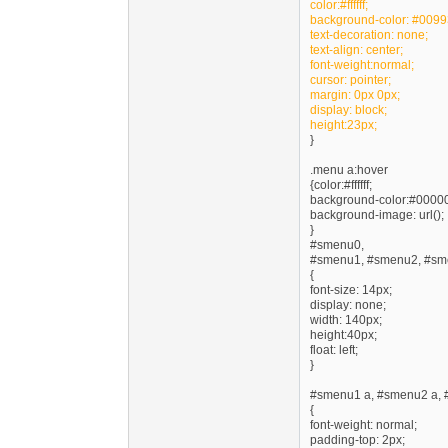
color:#ffffff;
background-color: #0099
text-decoration: none;
text-align: center;
font-weight:normal;
cursor: pointer;
margin: 0px 0px;
display: block;
height:23px;
}
.menu a:hover
{color:#ffffff;
background-color:#0000
background-image: url();
}
#smenu0,
#smenu1, #smenu2, #sm
{
font-size: 14px;
display: none;
width: 140px;
height:40px;
float: left;
}
#smenu1 a, #smenu2 a, 
{
font-weight: normal;
padding-top: 2px;