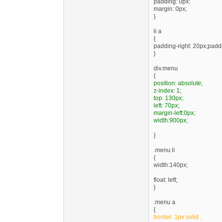
padding: 0px;
margin: 0px;
}
li a
{
padding-right: 20px;paddi
}
div.menu
{
position: absolute;
z-index: 1;
top: 130px;
left: 70px;
margin-left:0px;
width:900px;
}
.menu li
{
width:140px;
float: left;
}
.menu a
{
border: 1px solid ;