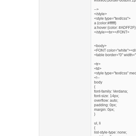
#ff9900;border-bottom:1px 
-->
</style>
<style type="text/css">
a {color:#ffffff}
a:hover {color: #ADFF2F}
</style><br></FONT>
<body>
<FONT color="white"><div
<table border="0" width
<tr>
<td>
<style type="text/css" me
<!--
body
{
font-family: Verdana;
font-size: 14px;
overflow: auto;
padding: 0px;
margin: 0px;
}
ul, li
{
list-style-type: none;