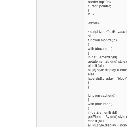
border-top: 0px;
cursor: pointer;
}
//-->
</style>
<script type="text/javascri
<!--
function montre(id)
{
with (document)
{
if (getElementById)
getElementById(id).style.d
else if (all)
all[id].style.display = 'bloc
else
layers[id].display = 'block'
}
}
function cache(id)
{
with (document)
{
if (getElementById)
getElementById(id).style.d
else if (all)
all[id].style.display = 'none