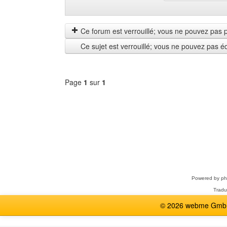
Montrer
Order
les
by
messages
Ce forum est verrouillé; vous ne pouvez pas pos
depuis
Ce sujet est verrouillé; vous ne pouvez pas é
Page
1
sur
1
Sélectionner
un
forum
Powered by
p
Tradu
© 2026 webme GmbH,