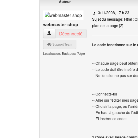
Auteur
13/11/2008, 17 h 23
Sujet du message: Html : C
webmaster-shop
plan de la page [2]
webmaster-shop Voir le profil de l'utilisateur
Déconnecté
Le code fonctionne sur le d
Support-Team
Localisation: Budapest /Alger
-- Chaque page peut obten
-- Le code doit être inséré
-- Ne fonctionne pas sur des
-- Connecte-toi
-- Aller sur "éditer mes pag
-- Choisir la page, où l'arr
-- En haut à gauche de l'édi
-- Et insérer ce code:
1.Code avec image comme