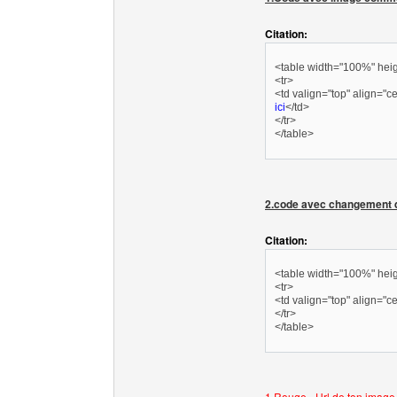
Citation:
<table width="100%" heig
<tr>
<td valign="top" align="
ici
</td>
</tr>
</table>
2.code avec changement d
Citation:
<table width="100%" heig
<tr>
<td valign="top" align="c
</tr>
</table>
1.Rouge= Url de ton image