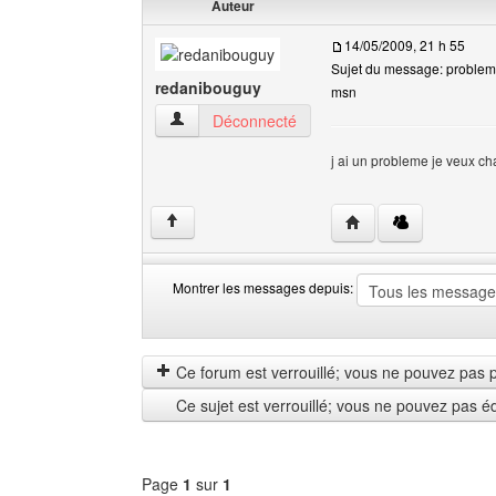
Auteur
14/05/2009, 21 h 55
Sujet du message: proble
redanibouguy
msn
redanibouguy Voir le profil de l'utilisateur
Déconnecté
j ai un probleme je veux ch
Visiter le site web de 
↑
Montrer les messages depuis:
Montrer
Order
les
by
messages
Ce forum est verrouillé; vous ne pouvez pas pos
depuis
Ce sujet est verrouillé; vous ne pouvez pas é
Page
1
sur
1