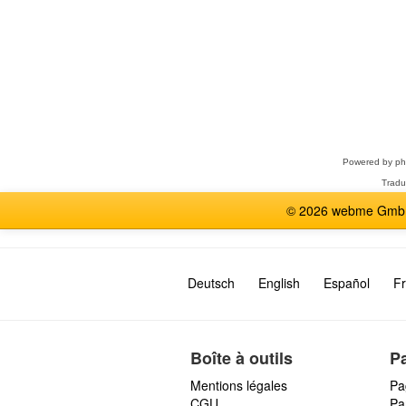
Sélectionner
un
forum
Powered by
p
Tradu
© 2026 webme GmbH,
Deutsch
English
Español
Fr
Boîte à outils
P
Mentions légales
Pa
CGU
Par