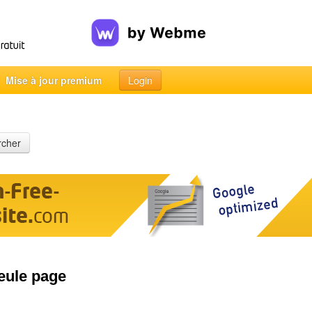
Mise à jour premium
Login
rcher
seule page