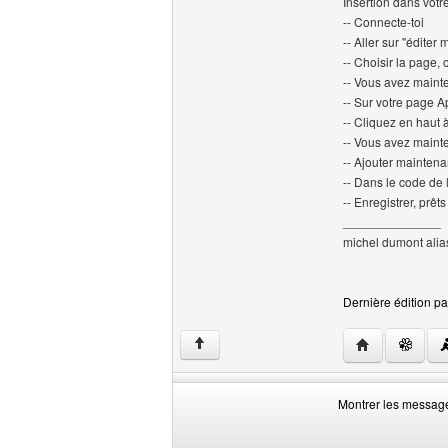
Insertion dans votr
-- Connecte-toi
-- Aller sur "éditer
-- Choisir la page, 
-- Vous avez maint
-- Sur votre page Ap
-- Cliquez en haut
-- Vous avez maint
-- Ajouter maintena
-- Dans le code de 
-- Enregistrer, prêts
______________
michel dumont alia
Dernière édition par
Visiter le site 
↑
Montrer les messag
Montrer
Order