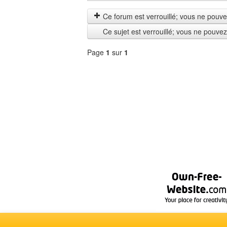
les
by
messages
Ce forum est verrouillé; vous ne pouvez 
depuis
Ce sujet est verrouillé; vous ne pouve
Page
1
sur
1
Sélectionner
un
forum