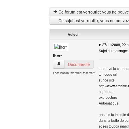
Ce forum est verrouillé; vous ne pouvez 
Ce sujet est verrouillé; vous ne pouve
Auteur
27/11/2009, 22 h
Sujet du message: 
lhcrr
lhcrr Voir le profil de l'utilisateur
Déconnecté
tu trouve ta chanso
Localisation: montréal rosemont
ton code url
sur ce site
http://www.archive-
copier url
exp;Lecture
Automatique
ensuite tu le colle 
dans ta boite de con
et ses tout ca marc