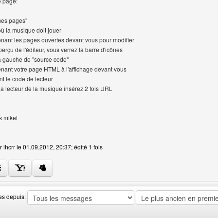
e page:
 mes pages"
où la musique doit jouer
enant les pages ouvertes devant vous pour modifier
erçu de l'éditeur, vous verrez la barre d'icônes
 à gauche de "source code"
enant votre page HTML à l'affichage devant vous
nt le code de lecteur
la lecteur de la musique insérez 2 fois URL
s miket
 lhcrr le 01.09.2012, 20:37; édité 1 fois
web de l'utilisateur: lhcrr
es depuis: