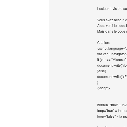
Lecteur invisible s
Vous avez besoin d
Alors voici le cod
Mais dans le code 
Citation:
<script language="
var ver = navigato
if (ver == "Microsoft
document.write('<b
}else{
document.write('<E
}
</script>
hidden="true" = inv
loop="true" = la mu
loop="false" = la m