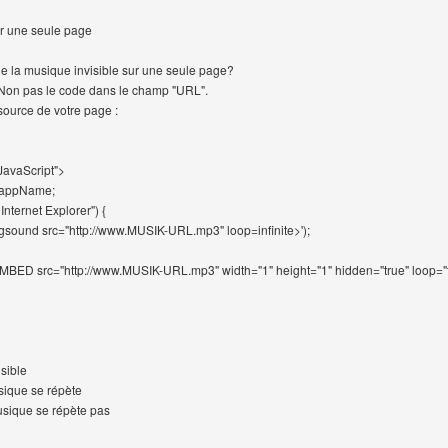
ur une seule page
e la musique invisible sur une seule page?
e.Non pas le code dans le champ "URL".
source de votre page :
JavaScript">
r.appName;
 Internet Explorer") {
gsound src="http://www.MUSIK-URL.mp3" loop=infinite>');
MBED src="http://www.MUSIK-URL.mp3" width="1" height="1" hidden="true" loop="t
isible
sique se répète
usique se répète pas