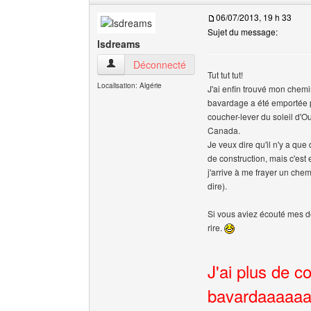
06/07/2013, 19 h 33
Sujet du message:
lsdreams
lsdreams Voir le profil de l'utilisateur
Déconnecté
Tut tut tut!
Localisation: Algérie
J'ai enfin trouvé mon chem
bavardage a été emportée pa
coucher-lever du soleil d'O
Canada.
Je veux dire qu'il n'y a que
de construction, mais c'est 
j'arrive à me frayer un che
dire).
Si vous aviez écouté mes do
rire.
J'ai plus de c
bavardaaaaaa