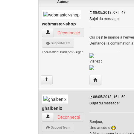
Auteur
08/05/2013, 07 h 47
Sujet du message:
webmaster-shop
webmaster-shop Voir le profil de l'utilisateur
Déconnecté
Oui c'est le monde a l’enver
Demande la confirmation a
Support-Team
______________
Localisation: Budapest /Alger
Visitez :
Visiter le site web de
↑
08/05/2013, 16 h 50
Sujet du message:
ghalbenix
ghalbenix Voir le profil de l'utilisateur
Déconnecté
Bonjour,
Une ancdote:
Support-Team
A Mostaganem le soleil se co