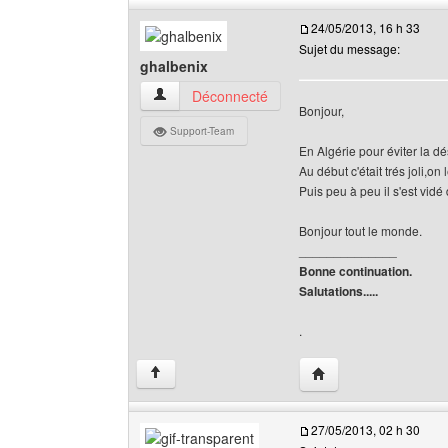
24/05/2013, 16 h 33
Sujet du message:
ghalbenix
ghalbenix Voir le profil de l'utilisateur
Déconnecté
Bonjour,
Support-Team
En Algérie pour éviter la dés
Au début c'était trés joli,on 
Puis peu à peu il s'est vid
Bonjour tout le monde.
______________
Bonne continuation.
Salutations.....
.
Visiter le site web de 
↑
27/05/2013, 02 h 30