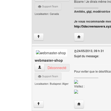
Bizarre ! Je dirais même in
______________
Support-Team
Amitiés, gigi, modératrice
Localisation: Canada
Je vous recommande mes 
http://3dscreensavers.xyz
Visiter le site web de l
↑
24/05/2013, 09 h 31
Sujet du message:
webmaster-shop
webmaster-shop Voir le profil de l'utilisateur
Déconnecté
Pour eviter que le désrtific
______________
Support-Team
Localisation: Budapest /Alger
Visitez :
Visiter le site web de
↑