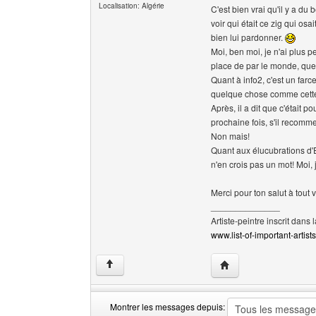
Localisation: Algérie
C'est bien vrai qu'il y a du 
voir qui était ce zig qui o
bien lui pardonner.
Moi, ben moi, je n'ai plus p
place de par le monde, que 
Quant à info2, c'est un farc
quelque chose comme cette a
Après, il a dit que c'était 
prochaine fois, s'il recomm
Non mais!
Quant aux élucubrations d'E
n'en crois pas un mot! Moi,
Merci pour ton salut à tout 
______________
Artiste-peintre inscrit dans 
www.list-of-important-artist
Visiter le site web de 
↑
Montrer les messages depuis: