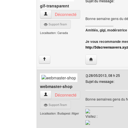
Sujet du message:
gif-transparent
gif-transparent Voir le profil de l'utilisateur
Déconnecté
Bonne semaine gens du dé
______________
Support-Team
Amitiés, gigi, modératrice
Localisation: Canada
Je vous recommande mes 
http://3dscreensavers.xyz
Visiter le site web de l
↑
28/05/2013, 08 h 25
Sujet du message:
webmaster-shop
webmaster-shop Voir le profil de l'utilisateur
Déconnecté
Bonne semaines gens du N
______________
Support-Team
Localisation: Budapest /Alger
Visitez :