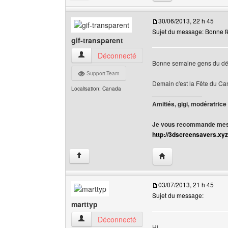
30/06/2013, 22 h 45
Sujet du message: Bonne 
gif-transparent
gif-transparent Voir le profil de l'utilisateur
Déconnecté
Bonne semaine gens du dé
Support-Team
Demain c'est la Fête du C
Localisation: Canada
______________
Amitiés, gigi, modératrice
Je vous recommande mes 
http://3dscreensavers.xyz
Visiter le site web de l
↑
03/07/2013, 21 h 45
Sujet du message:
marttyp
marttyp Voir le profil de l'utilisateur
Déconnecté
Hi,