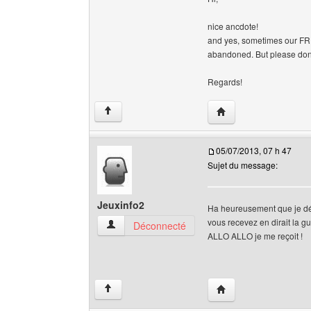
nice ancdote!
and yes, sometimes our FR 
abandoned. But please don'
Regards!
Visiter le site web de 
↑
05/07/2013, 07 h 47
Sujet du message:
Jeuxinfo2
Ha heureusement que je dét
vous recevez en dirait la g
Jeuxinfo2 Voir le profil de l'utilisateur
Déconnecté
ALLO ALLO je me reçoit !
Visiter le site web de 
↑