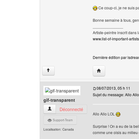
Ce coup-ci, je ne suis p
Bonne semaine à tous, gens
______________
Artiste-peintre inscrit dans 
www.list-of-important-artist
Dernière édition par lsdrea
Visiter le site web de 
↑
08/07/2013, 05 h 11
Sujet du message: Allo Allo
gif-transparent
gif-transparent Voir le profil de l'utilisateur
Déconnecté
Allo Allo LOL
Support-Team
Surprise ! On a eu de la bel
Localisation: Canada
comme une oisis au milieu 