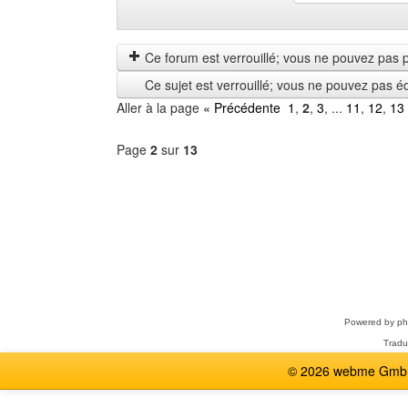
Montrer
Order
les
by
messages
Ce forum est verrouillé; vous ne pouvez pas pos
depuis
Ce sujet est verrouillé; vous ne pouvez pas é
Aller à la page
« Précédente
1
,
2
,
3
, ...
11
,
12
,
13
Page
2
sur
13
Sélectionner
un
forum
Powered by
p
Tradu
© 2026 webme GmbH,