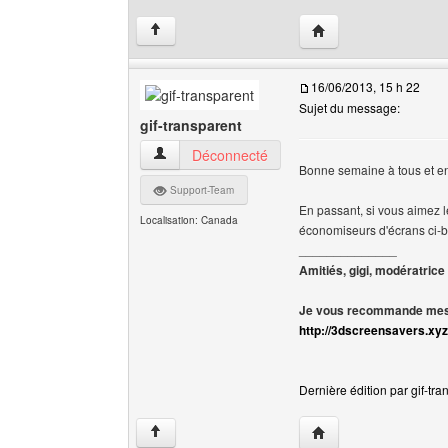
Visiter le site web de
↑
16/06/2013, 15 h 22
Sujet du message:
gif-transparent
gif-transparent Voir le profil de l'utilisateur
Déconnecté
Bonne semaine à tous et en 
Support-Team
En passant, si vous aimez le
Localisation: Canada
économiseurs d'écrans ci-
______________
Amitiés, gigi, modératrice
Je vous recommande mes 
http://3dscreensavers.xyz
Dernière édition par gif-tra
Visiter le site web de l
↑