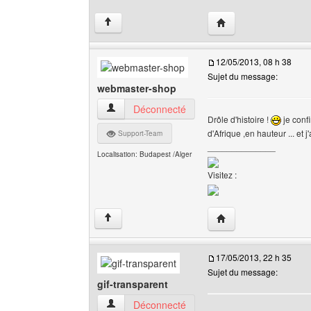
Visiter le site web de 
↑
12/05/2013, 08 h 38
Sujet du message:
webmaster-shop
webmaster-shop Voir le profil de l'utilisateur
Déconnecté
Drôle d'histoire !
je confi
d'Afrique ,en hauteur ... et 
Support-Team
______________
Localisation: Budapest /Alger
Visitez :
Visiter le site web de
↑
17/05/2013, 22 h 35
Sujet du message:
gif-transparent
gif-transparent Voir le profil de l'utilisateur
Déconnecté