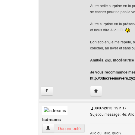
Autre belle surprise en la p
se cacher pour ne pas la vo
Autre surprise en la présen
et nous dire Allo LOL
Bon et bien, je me répète, b
coucher, au lever et sans o
______________
Amitiés, gigi, modératrice
Je vous recommande mes 
http://3dscreensavers.xyz
Visiter le site web de l
↑
08/07/2013, 19 h 17
Sujet du message: Re: Allo 
lsdreams
lsdreams Voir le profil de l'utilisateur
Déconnecté
Allo oui, allo, quoi?