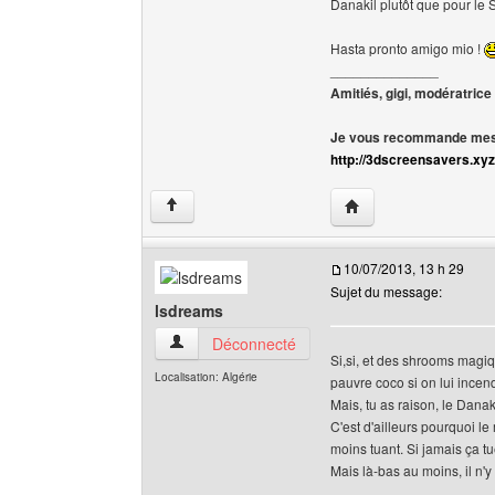
Danakil plutôt que pour le 
Hasta pronto amigo mio !
______________
Amitiés, gigi, modératrice
Je vous recommande mes 
http://3dscreensavers.xyz
Visiter le site web de l
↑
10/07/2013, 13 h 29
Sujet du message:
lsdreams
lsdreams Voir le profil de l'utilisateur
Déconnecté
Si,si, et des shrooms magiqu
Localisation: Algérie
pauvre coco si on lui incend
Mais, tu as raison, le Dana
C'est d'ailleurs pourquoi le
moins tuant. Si jamais ça tu
Mais là-bas au moins, il n'y