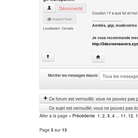
gif-transparent Voir le profil de l'utilisateur
Déconnecté
Coudon ! Y a que toi et moi
______________
Support-Team
Amitiés, gigi, modératrice
Localisation: Canada
Je vous recommande mes 
http://3dscreensavers.xyz
Visiter le site web de l
↑
Montrer les messages depuis:
Montrer
Order
les
by
messages
Ce forum est verrouillé; vous ne pouvez pas pos
depuis
Ce sujet est verrouillé; vous ne pouvez pas é
Aller à la page
« Précédente
1
,
2
,
3
,
4
...
11
,
12
,
1
Page
3
sur
13