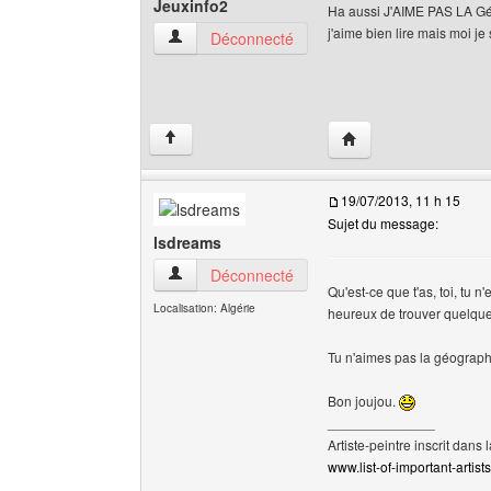
Jeuxinfo2
Ha aussi J'AIME PAS LA G
j'aime bien lire mais moi je 
Jeuxinfo2 Voir le profil de l'utilisateur
Déconnecté
Visiter le site web de 
↑
19/07/2013, 11 h 15
Sujet du message:
lsdreams
lsdreams Voir le profil de l'utilisateur
Déconnecté
Qu'est-ce que t'as, toi, tu n
Localisation: Algérie
heureux de trouver quelqu
Tu n'aimes pas la géograph
Bon joujou.
______________
Artiste-peintre inscrit dans 
www.list-of-important-artist