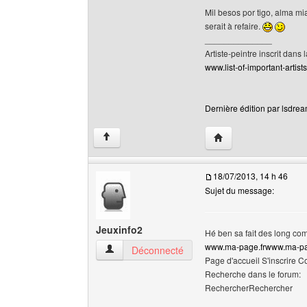
Mil besos por tigo, alma mia
serait à refaire.
______________
Artiste-peintre inscrit dans 
www.list-of-important-artist
Dernière édition par lsdrea
Visiter le site web de 
↑
18/07/2013, 14 h 46
Sujet du message:
Jeuxinfo2
Hé ben sa fait des long com
www.ma-page.frwww.ma-pa
Jeuxinfo2 Voir le profil de l'utilisateur
Déconnecté
Page d'accueil S'inscrire
Recherche dans le forum:
RechercherRechercher