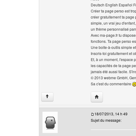
Deutsch English Español Fr
Créer ta page perso est trop
créer gratuitement ta page pe
simple, un vrai jeu d'enfan
un thème personnalisé parm
Avec ma-page.fr tu disposes
fonctions. Ta page perso est
Une boite-à-outils simple et
Inscris-toi gratuitement et
Et, à un moment, l'espace pou
les capacités de ta page pe
jamais été aussi facile. S'i
© 2013 webme GmbH, German
Sa c'est du commentaire
Visiter le site web de 
↑
18/07/2013, 14 h 49
Sujet du message: