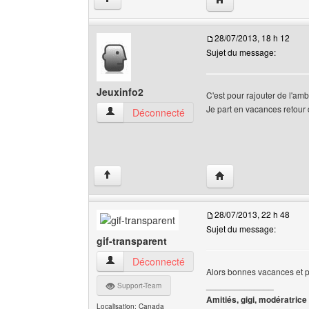
28/07/2013, 18 h 12
Sujet du message:
Jeuxinfo2
C'est pour rajouter de l'am
Je part en vacances retou
Jeuxinfo2 Voir le profil de l'utilisateur
Déconnecté
Visiter le site web de 
↑
28/07/2013, 22 h 48
Sujet du message:
gif-transparent
gif-transparent Voir le profil de l'utilisateur
Déconnecté
Alors bonnes vacances et pro
______________
Support-Team
Amitiés, gigi, modératrice
Localisation: Canada