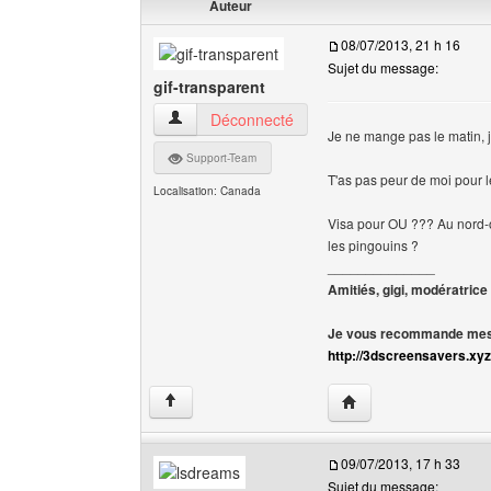
Auteur
08/07/2013, 21 h 16
Sujet du message:
gif-transparent
gif-transparent Voir le profil de l'utilisateur
Déconnecté
Je ne mange pas le matin, 
Support-Team
T'as pas peur de moi pour l
Localisation: Canada
Visa pour OU ??? Au nord-o
les pingouins ?
______________
Amitiés, gigi, modératrice
Je vous recommande mes 
http://3dscreensavers.xyz
Visiter le site web de l
↑
09/07/2013, 17 h 33
Sujet du message: