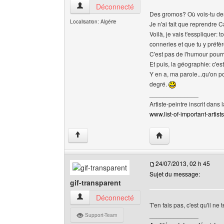
lsdreams Voir le profil de l'utilisateur
Déconnecté
Des gromos? Où vois-tu de
Localisation: Algérie
Je n'ai fait que reprendre
Voilà, je vais t'esspliquer:
conneries et que tu y préfèr
C'est pas de l'humour pourr
Et puis, la géographie: c'es
Y en a, ma parole...qu'on po
degré.
______________
Artiste-peintre inscrit dans 
www.list-of-important-artist
Visiter le site web de 
↑
24/07/2013, 02 h 45
Sujet du message:
gif-transparent
gif-transparent Voir le profil de l'utilisateur
Déconnecté
T'en fais pas, c'est qu'il ne
______________
Support-Team