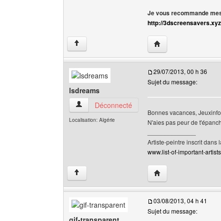
Je vous recommande mes 
http://3dscreensavers.xyz
Visiter le site web de l
↑
29/07/2013, 00 h 36
Sujet du message:
lsdreams
lsdreams Voir le profil de l'utilisateur
Déconnecté
Bonnes vacances, Jeuxinfo
Localisation: Algérie
N'aies pas peur de t'épanch
______________
Artiste-peintre inscrit dans 
www.list-of-important-artist
Visiter le site web de 
↑
03/08/2013, 04 h 41
Sujet du message:
gif-transparent