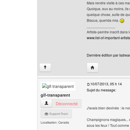
Mais rendre visite à ces m
Quoique, eux au moins, ils
quelque chose, suite de quo
Bisous, querida mia.
______________
Artiste-peintre inscrit dans 
www.list-of-important-artist
Dernière édition par lsdrea
Visiter le site web de 
↑
10/07/2013, 05 h 14
Sujet du message:
gif-transparent
gif-transparent Voir le profil de l'utilisateur
Déconnecté
J'avais bien devinée : le no
Support-Team
Champignons magiques... en f
Localisation: Canada
sous les feux ! Tout comme n