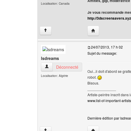
Amitiés, gigi, modératrice
Localisation: Canada
Je vous recommande mes 
http://3dscreensavers.xyz
Visiter le site web de l
↑
24/07/2013, 17 h 02
Sujet du message:
lsdreams
lsdreams Voir le profil de l'utilisateur
Déconnecté
Oui...il doit d'abord se grat
Localisation: Algérie
robot.
Bisous.
______________
Artiste-peintre inscrit dans 
www.list-of-important-artist
Dernière édition par lsdrea
Visiter le site web de 
↑