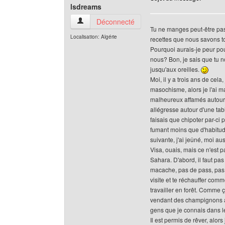
lsdreams
lsdreams Voir le profil de l'utilisateur
Déconnecté
Tu ne manges peut-être pas l
Localisation: Algérie
recettes que nous savons t
Pourquoi aurais-je peur pou
nous? Bon, je sais que tu 
jusqu'aux oreilles.
Moi, il y a trois ans de cela
masochisme, alors je l'ai ma
malheureux affamés autour d
allégresse autour d'une tab
faisais que chipoter par-ci 
fumant moins que d'habitude
suivante, j'ai jeûné, moi au
Visa, ouais, mais ce n'est 
Sahara. D'abord, il faut pa
macache, pas de pass, pas de
visite et te réchauffer comme
travailler en forêt. Comme ç
vendant des champignons aux 
gens que je connais dans le
Il est permis de rêver, alors