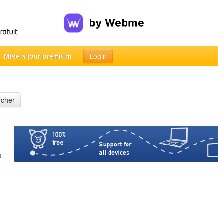
Mise à jour premium
Login
rcher