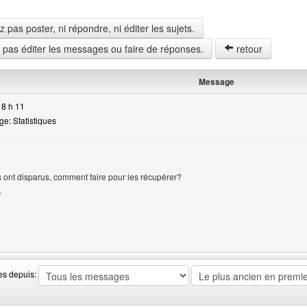
pas poster, ni répondre, ni éditer les sujets.
z pas éditer les messages ou faire de réponses.
retour
Message
18 h 11
e: Statistiques
utilisateur
s ont disparus, comment faire pour les récupérer?
.
ite web de l'utilisateur: aeromodelismeconflent
es depuis: