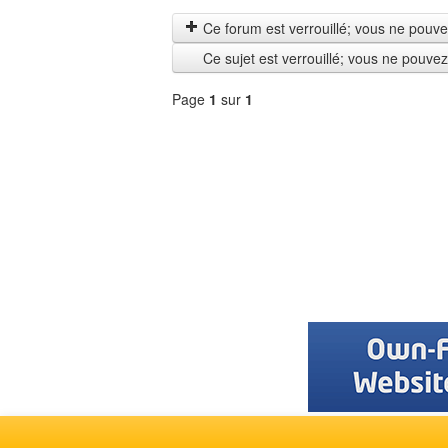
les
by
messages
Ce forum est verrouillé; vous ne pouvez 
depuis
Ce sujet est verrouillé; vous ne pouve
Page
1
sur
1
Sélectionner
un
forum