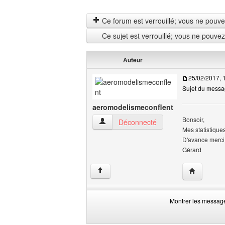
Ce forum est verrouillé; vous ne pouvez 
Ce sujet est verrouillé; vous ne pouve
Auteur
25/02/2017, 
Sujet du messag
aeromodelismeconflent
Bonsoir,
aeromodelismeconflent Voir le profil de l'
Déconnecté
Mes statistique
D'avance merci
Gérard
Visiter le s
↑
Montrer les messag
Montrer
Order