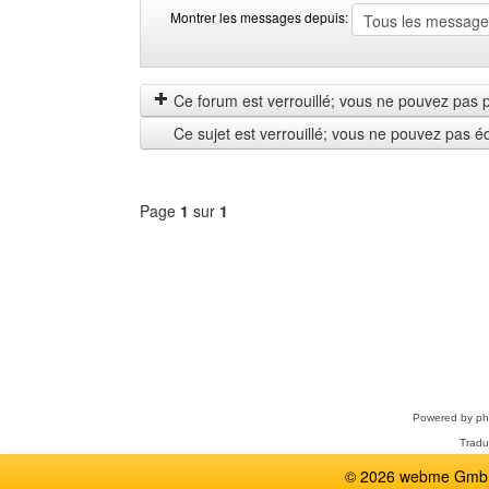
Montrer les messages depuis:
Montrer
Order
les
by
messages
Ce forum est verrouillé; vous ne pouvez pas pos
depuis
Ce sujet est verrouillé; vous ne pouvez pas é
Page
1
sur
1
Sélectionner
un
forum
Powered by
p
Tradu
© 2026 webme GmbH,