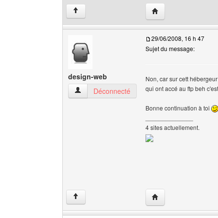
Visiter le site web de l
↑
29/06/2008, 16 h 47
Sujet du message:
design-web
Non, car sur cett hébergeur
qui ont accé au ftp beh c'
design-web Voir le profil de l'utilisateur
Déconnecté
Bonne continuation à toi
______________
4 sites actuellement.
Visiter le site web de 
↑