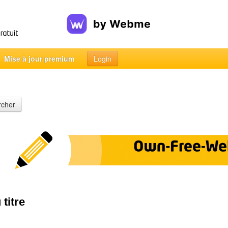
Mise à jour premium
Login
rcher
titre