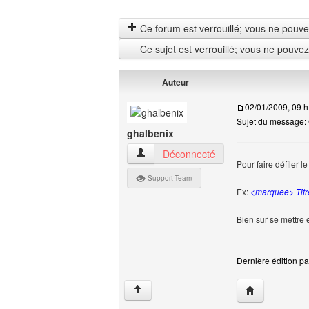
Ce forum est verrouillé; vous ne pouvez 
Ce sujet est verrouillé; vous ne pouve
Auteur
02/01/2009, 09 h
Sujet du message: C
ghalbenix
ghalbenix Voir le profil de l'utilisateur
Déconnecté
Pour faire défiler le
Support-Team
Ex:
<marquee> Titr
Bien sûr se mettre
Dernière édition pa
Visiter le site 
↑