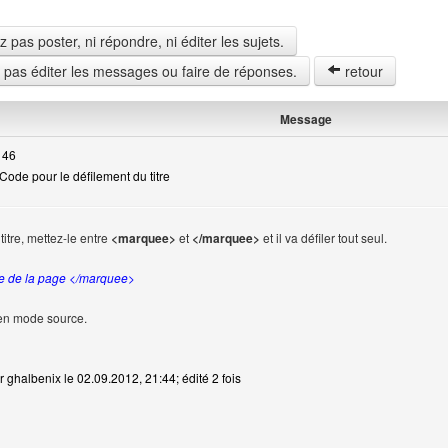
pas poster, ni répondre, ni éditer les sujets.
z pas éditer les messages ou faire de réponses.
retour
Message
 46
ode pour le défilement du titre
 titre, mettez-le entre
<marquee>
et
</marquee>
et il va défiler tout seul.
e de la page </marquee>
 en mode source.
r ghalbenix le 02.09.2012, 21:44; édité 2 fois
web de l'utilisateur: ghalbenix