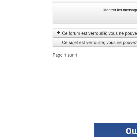
Montrer les messag
Montrer
Order
les
by
messages
Ce forum est verrouillé; vous ne pouvez 
depuis
Ce sujet est verrouillé; vous ne pouve
Page
1
sur
1
Sélectionner
un
forum