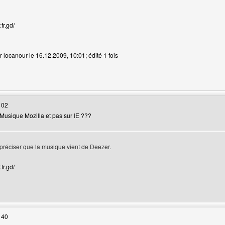
fr.gd/
r locanour le 16.12.2009, 10:01; édité 1 fois
web de l'utilisateur: locanour
 02
Musique Mozilla et pas sur IE ???
 préciser que la musique vient de Deezer.
fr.gd/
web de l'utilisateur: locanour
 40