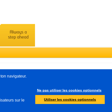
Türkçe
 ton navigateur.
Ne pas utiliser les cookies optionnels
Autre
Utiliser les cookies optionnels
isateurs sur le
Protection de la jeunesse
Autorités de contrôle
Abus