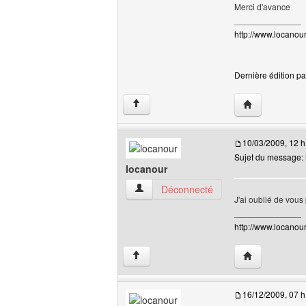
Merci d'avance
______________
http://www.locanour.
Dernière édition pa
Visiter le site 
↑
10/03/2009, 12 h
Sujet du message: 
locanour
locanour Voir le profil de l'utilisateur
Déconnecté
J'ai oublié de vous
______________
http://www.locanour.
Visiter le site 
↑
16/12/2009, 07 h