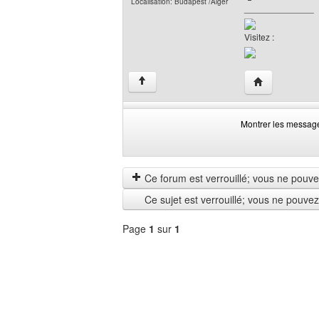
Localisation: Budapest /Alger
______________
Visitez :
Visiter le site
↑
Montrer les messag
Montrer
Order
les
by
messages
Ce forum est verrouillé; vous ne pouvez 
depuis
Ce sujet est verrouillé; vous ne pouve
Page
1
sur
1
Sélectionner