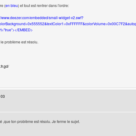
re (
en bleu
) et tout est rentrer dans l'ordre:
//www.deezer.com/embedded/small-widget-v2.swf?
lorBackground=0x555552&textColor1=0xFFFFFF&colorVolume=0x00C7F2&autoplay=
art="true"></EMBED>
le problème est résolu.
fr.gd/
web de l'utilisateur: locanour
 03
teur
lé ,que ton problème est résolu. Je ferme le sujet.