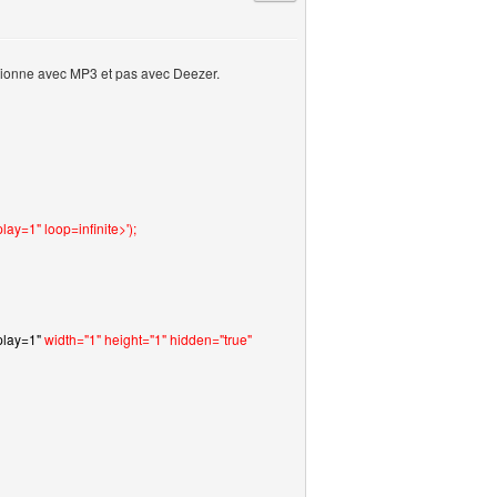
tionne avec MP3 et pas avec Deezer.
1" loop=infinite>');
lay=1"
width="1" height="1" hidden="true"