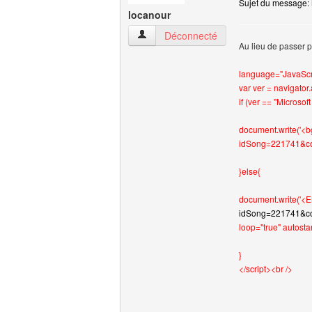
Sujet du message: 
locanour
locanour Voir le profil de l'utilisateur
Déconnecté
Au lieu de passer p
language="JavaScr
var ver = navigato
if (ver == "Microsoft
document.write('<
idSong=221741&co
}else{
document.write('<
idSong=221741&co
loop="true" autost
}
</script><br />