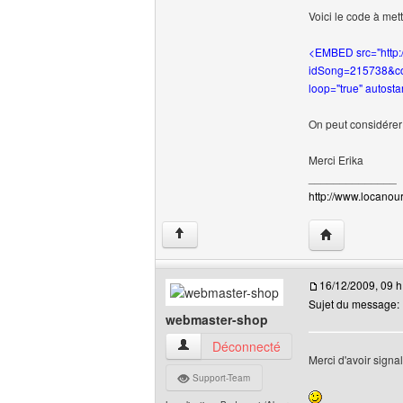
Voici le code à mett
<EMBED src="http:
idSong=215738&co
loop="true" autost
On peut considérer 
Merci Erika
______________
http://www.locanour.
Visiter le site 
↑
16/12/2009, 09 h
Sujet du message:
webmaster-shop
webmaster-shop Voir le profil de l'utilisa
Déconnecté
Merci d'avoir signa
Support-Team