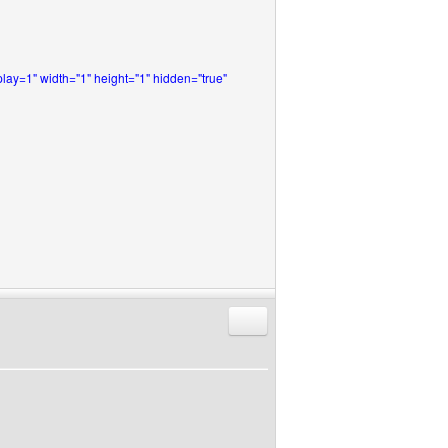
1" width="1" height="1" hidden="true"
Répondre en citant