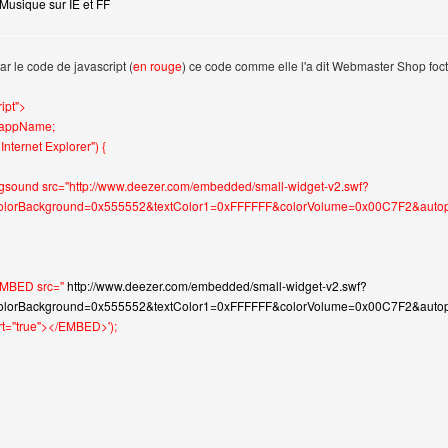
Musique sur IE et FF
ar le code de javascript (
en rouge
) ce code comme elle l'a dit Webmaster Shop foc
ipt">
r.appName;
 Internet Explorer") {
bgsound src="http://www.deezer.com/embedded/small-widget-v2.swf?
lorBackground=0x555552&textColor1=0xFFFFFF&colorVolume=0x00C7F2&autoplay=
EMBED src="
http://www.deezer.com/embedded/small-widget-v2.swf?
lorBackground=0x555552&textColor1=0xFFFFFF&colorVolume=0x00C7F2&autop
art="true"></EMBED>');