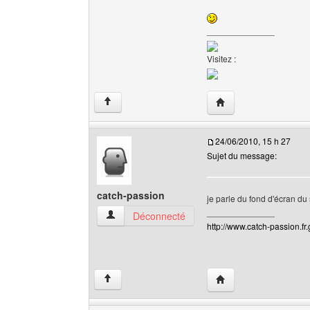
______________
Visitez :
Visiter le site web de
↑
24/06/2010, 15 h 27
Sujet du message:
catch-passion
je parle du fond d'écran du 
______________
catch-passion Voir le profil de l'utilisateur
Déconnecté
http://www.catch-passion.fr.
Visiter le site web de 
↑