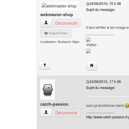
24/06/2010, 15 h 38
Sujet du message:
webmaster-shop
webmaster-shop Voir le profil de l'utilisateur
Déconnecté
Il faut vérifier si ton image
______________
Support-Team
Localisation: Budapest /Alger
Visitez :
Visiter le site web de
↑
24/06/2010, 17 h 26
Sujet du message:
catch-passion
cool ça fonctionne merci
______________
catch-passion Voir le profil de l'utilisateur
Déconnecté
http://www.catch-passion.fr.