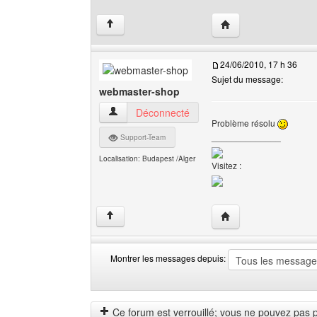
Visiter le site web de 
↑
24/06/2010, 17 h 36
Sujet du message:
webmaster-shop
webmaster-shop Voir le profil de l'utilisateur
Déconnecté
Problème résolu
______________
Support-Team
Localisation: Budapest /Alger
Visitez :
Visiter le site web de
↑
Montrer les messages depuis:
Montrer
Order
les
by
messages
Ce forum est verrouillé; vous ne pouvez pas pos