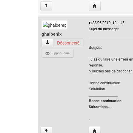
Visiter le site web de 
↑
23/06/2010, 10 h 45
Sujet du message:
ghalbenix
ghalbenix Voir le profil de l'utilisateur
Déconnecté
Boujour,
Support-Team
Tu as du faire une erreur 
réponse.
N'oublies pas de décocher l
Bonne continuation.
Salutation.
______________
Bonne continuation.
Salutations.....
.
Visiter le site web de 
↑