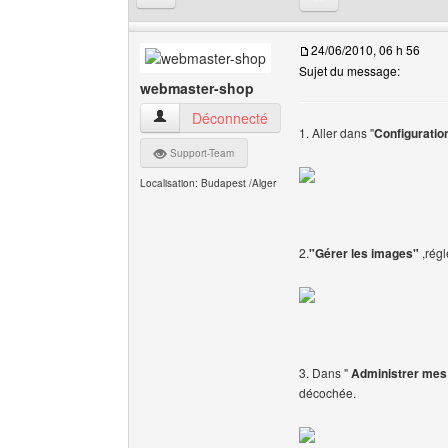
24/06/2010, 06 h 56
Sujet du message:
webmaster-shop
webmaster-shop Voir le profil de l'utilisateur
Déconnecté
1. Aller dans "
Configuratio
Support-Team
Localisation: Budapest /Alger
2.
"Gérer les images"
,régl
3. Dans "
Administrer mes
décochée.