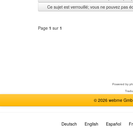
depuis
Ce sujet est verrouillé; vous ne pouvez pas é
Page
1
sur
1
Sélectionner
un
forum
Powered by
p
Tradu
© 2026 webme GmbH,
Deutsch
English
Español
Fr