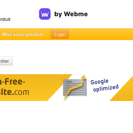
Mise à jour premium
Login
rcher