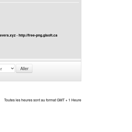
avers.xyz
-
http://free-png.gisoft.ca
Toutes les heures sont au format GMT + 1 Heure