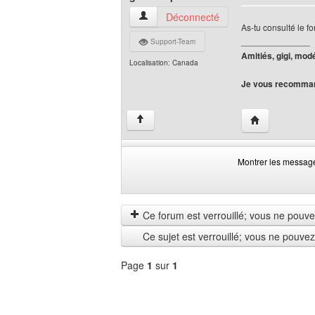
gif-transparent Voir le profil de l'utilisate
Déconnecté
As-tu consulté le fo
______________
Support-Team
Amitiés, gigi, mod
Localisation: Canada
Je vous recomman
Visiter le site 
↑
Montrer les messag
Montrer
Order
les
by
messages
Ce forum est verrouillé; vous ne pouvez 
depuis
Ce sujet est verrouillé; vous ne pouve
Page
1
sur
1