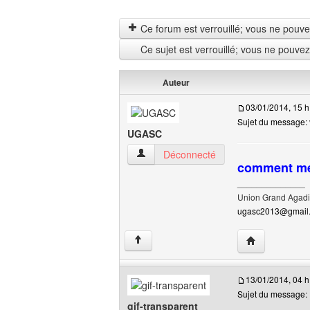
Ce forum est verrouillé; vous ne pouvez 
Ce sujet est verrouillé; vous ne pouve
Auteur
03/01/2014, 15 h
Sujet du message: 
UGASC
UGASC Voir le profil de l'utilisateur
Déconnecté
comment met
______________
Union Grand Agadi
ugasc2013@gmail
Visiter le site
↑
13/01/2014, 04 h
Sujet du message:
gif-transparent