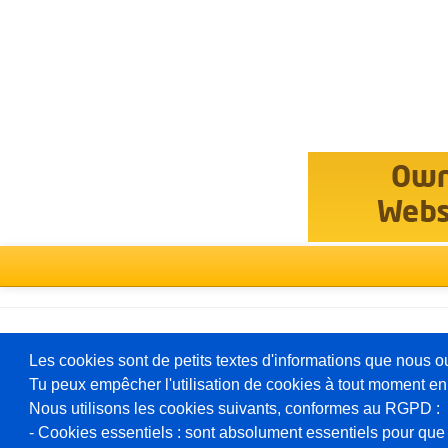
Sélectionner
un
forum
Deutsch
Les cookies sont de petits textes d'informations que nous o
Tu peux empêcher l'utilisation de cookies à tout moment en
Nous utilisons les cookies suivants, conformes au RGPD :
Boîte à outils
- Cookies essentiels : sont absolument essentiels pour que l