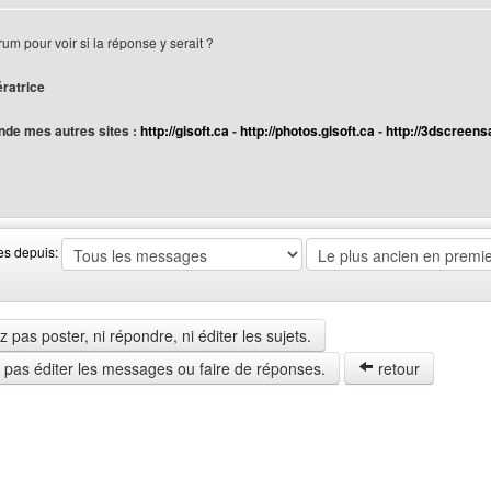
ur
rum pour voir si la réponse y serait ?
ératrice
de mes autres sites :
http://gisoft.ca
-
http://photos.gisoft.ca
-
http://3dscreens
web de l'utilisateur: gif-transparent
es depuis:
pas poster, ni répondre, ni éditer les sujets.
z pas éditer les messages ou faire de réponses.
retour