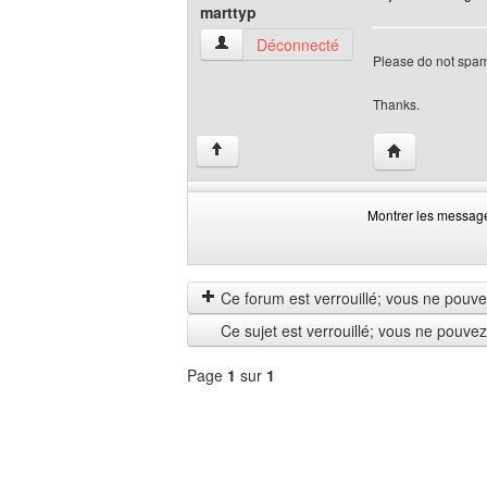
marttyp
marttyp Voir le profil de l'utilisateur
Déconnecté
Please do not spam
Thanks.
Visiter le site 
↑
Montrer les messag
Montrer
Order
les
by
messages
Ce forum est verrouillé; vous ne pouvez 
depuis
Ce sujet est verrouillé; vous ne pouve
Page
1
sur
1