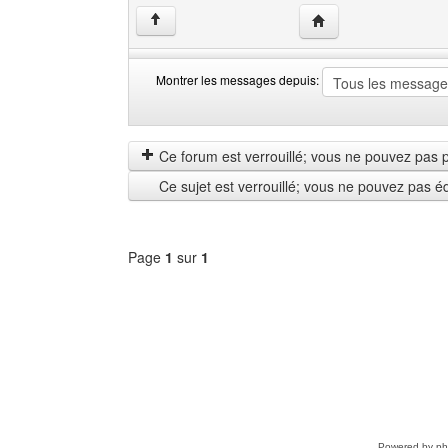
Visiter le site web de
↑
Montrer les messages depuis:
Montrer
Order
les
by
messages
Ce forum est verrouillé; vous ne pouvez pas pos
depuis
Ce sujet est verrouillé; vous ne pouvez pas é
Page
1
sur
1
Sélectionner
un
forum
Powered by
p