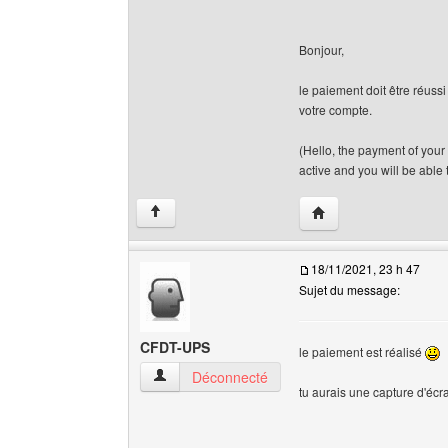
Bonjour,
le paiement doit être réussi
votre compte.
(Hello, the payment of your 
active and you will be able 
Visiter le site web de 
↑
18/11/2021, 23 h 47
Sujet du message:
CFDT-UPS
le paiement est réalisé
CFDT-UPS Voir le profil de l'utilisateur
Déconnecté
tu aurais une capture d'écr