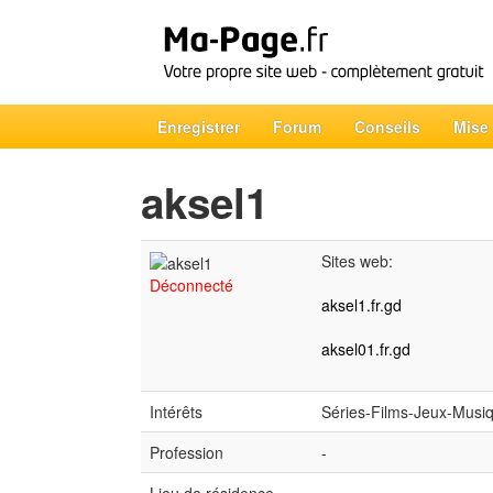
Enregistrer
Forum
Conseils
Mise
aksel1
Sites web:
Déconnecté
aksel1.fr.gd
aksel01.fr.gd
Intérêts
Séries-Films-Jeux-Musi
Profession
-