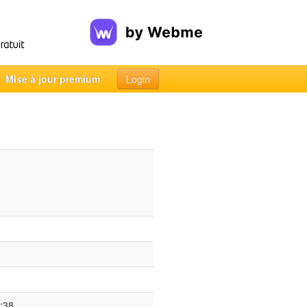
Mise à jour premium
Login
:38