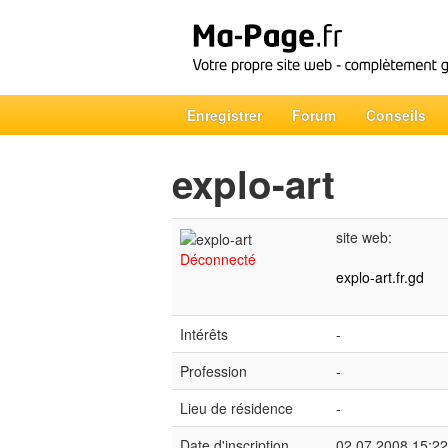
Enregistrer
Forum
Conseils
explo-art
site web:
Déconnecté
explo-art.fr.gd
Intérêts
-
Profession
-
Lieu de résidence
-
Date d'inscription
02.07.2008 15:22