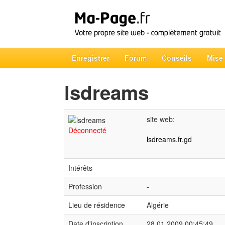
Enregistrer
Forum
Conseils
Mise
lsdreams
site web:
Déconnecté
lsdreams.fr.gd
Intérêts
-
Profession
-
Lieu de résidence
Algérie
Date d'inscription
28.01.2009 00:45:49