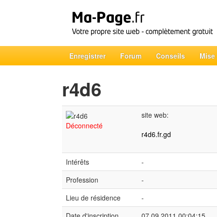
Enregistrer
Forum
Conseils
Mise
r4d6
site web:
Déconnecté
r4d6.fr.gd
Intérêts
-
Profession
-
Lieu de résidence
-
Date d'inscription
07.09.2011 00:04:15