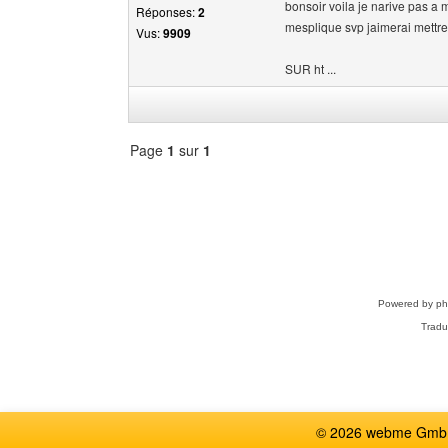
bonsoir voila je narive pas a
Réponses:
2
mesplique svp jaimerai mettr
Vus:
9909
SUR ht ...
Page
1
sur
1
Sélectionner
un
forum
Powered by
p
Tradu
© 2026 webme GmbH,