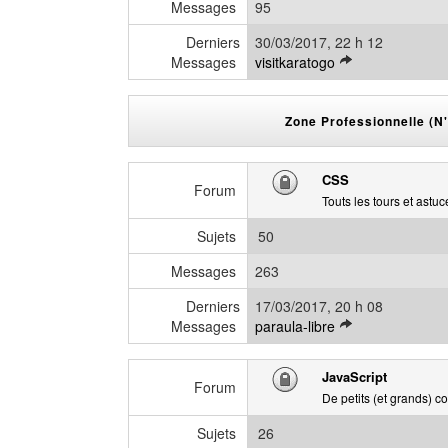
e
Messages
95
a
r
g
Derniers
30/03/2017, 22 h 12
n
e
V
Messages
visitkaratogo
i
o
e
i
r
r
Zone Professionnelle (N
m
l
e
e
s
CSS
d
s
Forum
e
Touts les tours et astu
a
r
g
Sujets
50
n
e
i
Messages
263
e
r
Derniers
17/03/2017, 20 h 08
m
V
Messages
paraula-libre
e
o
s
i
JavaScript
s
r
Forum
De petits (et grands) c
a
l
g
e
Sujets
26
e
d