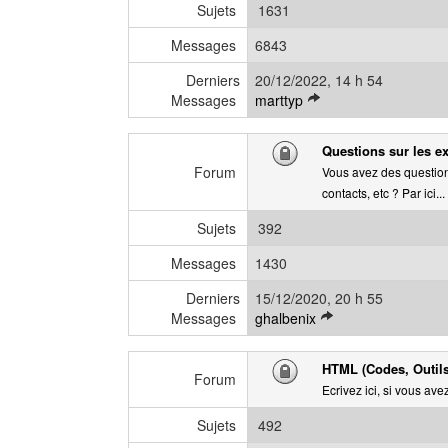
e
Sujets
1631
d
e
Messages
6843
r
Derniers
20/12/2022, 14 h 54
n
V
Messages
marttyp
i
o
e
i
r
Questions sur les ex
r
m
Forum
Vous avez des questions
l
e
contacts, etc ? Par ici...
e
s
d
s
Sujets
392
e
a
r
g
Messages
1430
n
e
Derniers
15/12/2020, 20 h 55
i
V
Messages
ghalbenix
e
o
r
i
m
HTML (Codes, Outils,
r
Forum
e
Ecrivez ici, si vous av
l
s
e
s
Sujets
492
d
a