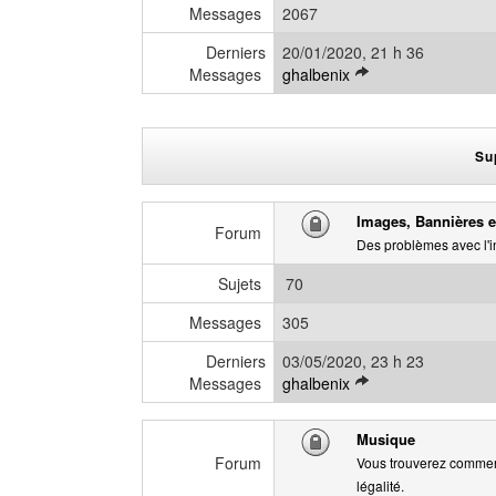
e
g
Messages
2067
r
e
Derniers
20/01/2020, 21 h 36
n
V
Messages
ghalbenix
i
o
e
i
r
r
m
Su
l
e
e
s
d
s
Images, Bannières et
e
a
Forum
Des problèmes avec l'in
r
g
n
e
Sujets
70
i
e
Messages
305
r
Derniers
03/05/2020, 23 h 23
m
V
Messages
ghalbenix
e
o
s
i
s
Musique
r
a
Forum
Vous trouverez comment
l
g
légalité.
e
e