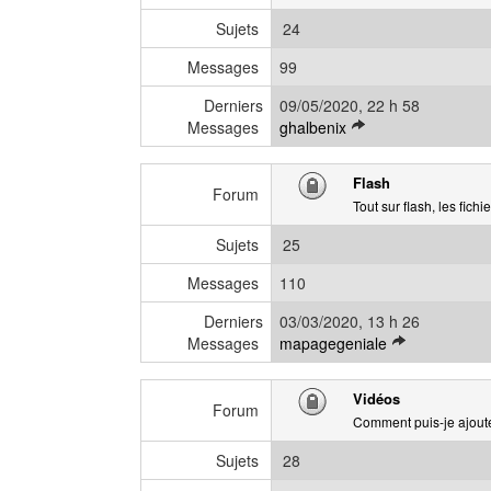
d
Sujets
24
e
r
Messages
99
n
Derniers
09/05/2020, 22 h 58
i
V
Messages
ghalbenix
e
o
r
i
m
Flash
r
Forum
e
Tout sur flash, les fichi
l
s
e
s
Sujets
25
d
a
e
g
Messages
110
r
e
Derniers
03/03/2020, 13 h 26
n
V
Messages
mapagegeniale
i
o
e
i
r
Vidéos
r
Forum
m
Comment puis-je ajouter
l
e
e
s
Sujets
28
d
s