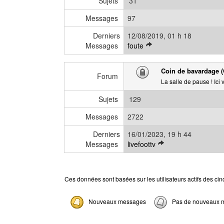
Sujets
31
d
a
e
g
Messages
97
r
e
Derniers
12/08/2019, 01 h 18
n
V
Messages
foute
i
o
e
i
r
Coin de bavardage (
r
Forum
m
La salle de pause ! Ici
l
e
e
s
Sujets
129
d
s
e
Messages
2722
a
r
g
Derniers
16/01/2023, 19 h 44
n
e
V
Messages
livefoottv
i
o
e
i
r
r
m
Ces données sont basées sur les utilisateurs actifs des ci
l
e
e
s
Nouveaux messages
Pas de nouveaux 
d
s
e
a
r