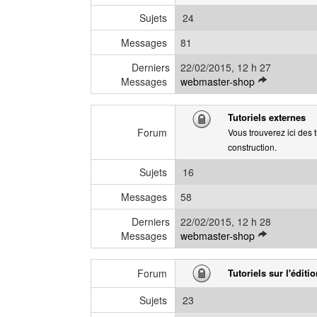
Sujets
24
Messages
81
Derniers
22/02/2015, 12 h 27
V
Messages
webmaster-shop
o
i
Tutoriels externes
r
Forum
Vous trouverez ici des 
l
construction.
e
d
Sujets
16
e
r
Messages
58
n
Derniers
22/02/2015, 12 h 28
i
V
Messages
webmaster-shop
e
o
r
i
m
Forum
Tutoriels sur l'éditi
r
e
l
s
Sujets
23
e
s