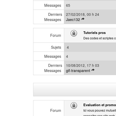
e
Messages
65
r
Derniers
27/02/2018, 00 h 24
n
V
Messages
Jaec132
i
o
e
i
r
Tutoriels pros
r
Forum
m
Des codes et scriptes 
l
e
e
s
Sujets
4
d
s
e
Messages
4
a
r
g
Derniers
10/08/2012, 17 h 03
n
e
V
Messages
gif-transparent
i
o
e
i
r
r
m
l
e
e
s
d
s
Evaluation et promo
e
a
Forum
Ici vous pouvez mutuel
r
g
connaître son site web.