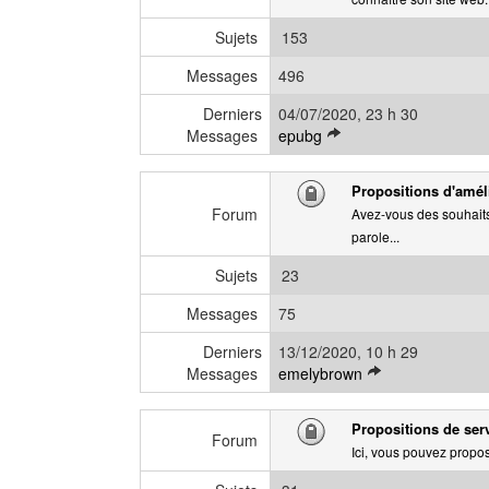
n
e
i
Sujets
153
e
r
Messages
496
m
e
Derniers
04/07/2020, 23 h 30
V
s
Messages
epubg
o
s
i
a
Propositions d'améli
r
g
Forum
Avez-vous des souhaits 
l
e
parole...
e
d
Sujets
23
e
r
Messages
75
n
Derniers
13/12/2020, 10 h 29
i
V
Messages
emelybrown
e
o
r
i
m
Propositions de serv
r
Forum
e
Ici, vous pouvez propos
l
s
e
s