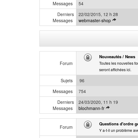
d
a
Messages
54
e
g
r
Derniers
22/02/2015, 12 h 28
e
n
V
Messages
webmaster-shop
i
o
e
i
r
r
m
l
e
e
Nouveautés / News
s
d
s
Forum
e
Toutes les nouvelles fo
a
r
seront affichées ici.
g
n
Sujets
96
e
i
e
Messages
754
r
m
Derniers
24/03/2020, 11 h 19
e
V
Messages
blochmann-fr
s
o
s
i
Questions d'ordre g
a
r
Forum
Y a-t-il un problème ave
g
l
e