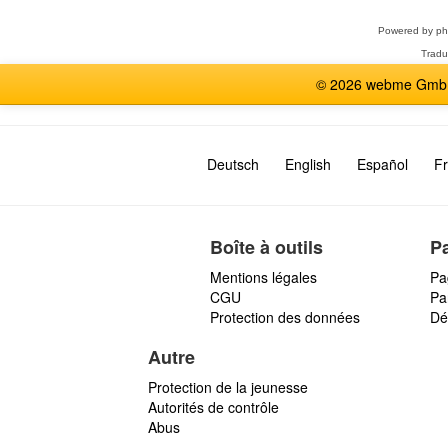
g
n
e
Powered by
p
i
Tradu
e
r
© 2026 webme GmbH,
m
e
s
s
Deutsch
English
Español
Fr
a
g
e
Boîte à outils
P
Mentions légales
Pa
CGU
Par
Protection des données
Dé
Autre
Protection de la jeunesse
Autorités de contrôle
Abus