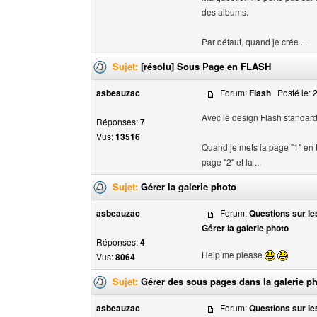
des albums.
Par défaut, quand je crée ...
Sujet:
[résolu] Sous Page en FLASH
asbeauzac
Forum:
Flash
Posté le: 
Avec le design Flash standar
Réponses:
7
Vus:
13516
Quand je mets la page "1" en ta
page "2" et la ...
Sujet:
Gérer la galerie photo
asbeauzac
Forum:
Questions sur les
Gérer la galerie photo
Réponses:
4
Help me please
Vus:
8064
Sujet:
Gérer des sous pages dans la galerie p
asbeauzac
Forum:
Questions sur les