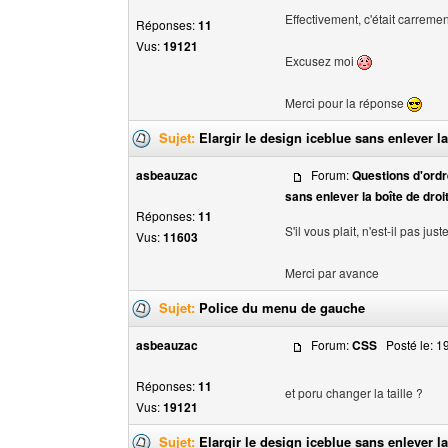
Effectivement, c'était carremen
Réponses:
11
Vus:
19121
Excusez moi
Merci pour la réponse
Sujet:
Elargir le design iceblue sans enlever la
asbeauzac
Forum:
Questions d'ordr
sans enlever la boîte de droi
Réponses:
11
S'il vous plait, n'est-il pas jus
Vus:
11603
Merci par avance
Sujet:
Police du menu de gauche
asbeauzac
Forum:
CSS
Posté le: 19
Réponses:
11
et poru changer la taille ?
Vus:
19121
Sujet:
Elargir le design iceblue sans enlever la