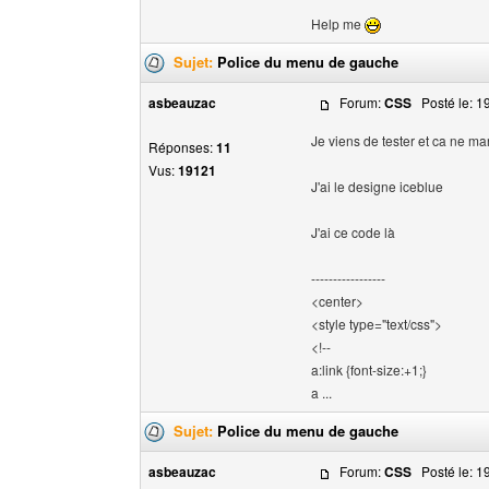
Help me
Sujet:
Police du menu de gauche
asbeauzac
Forum:
CSS
Posté le: 19
Je viens de tester et ca ne m
Réponses:
11
Vus:
19121
J'ai le designe iceblue
J'ai ce code là
-----------------
<center>
<style type="text/css">
<!--
a:link {font-size:+1;}
a ...
Sujet:
Police du menu de gauche
asbeauzac
Forum:
CSS
Posté le: 19