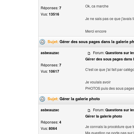
Ok, ca marche
Réponses:
7
Vus:
13516
Je ne sais pas ce que j'avais f
Merci encore
Sujet:
Gérer des sous pages dans la galerie p
asbeauzac
Forum:
Questions sur les
Gérer des sous pages dans l
Réponses:
7
C'est ce que j'ai fait par caté
Vus:
10617
Je voulais avoir
PHOTOS puis des sous pages p
Sujet:
Gérer la galerie photo
asbeauzac
Forum:
Questions sur les
Gérer la galerie photo
Réponses:
4
Je connais la procédure que 
Vus:
8064
Ma question ne porte pas sur l