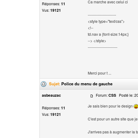
Ca marche avec celui ci
Réponses:
11
Vus:
19121
-----------------------
<style type="text/css">
<!--
td.nav a {font-size:14px;}
--> </style>
------------------------
Merci pour t ...
Sujet:
Police du menu de gauche
asbeauzac
Forum:
CSS
Posté le: 20
Je sais bien pour le design
Réponses:
11
Vus:
19121
C'est pour un autre site que je
J'arrives pas à augmenter la ta