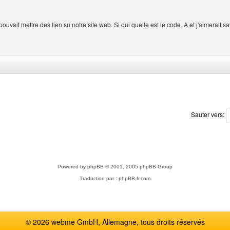
 pouvait mettre des lien su notre site web. Si oui quelle est le code. A et j'aimerait 
Sauter vers:
Powered by
phpBB
© 2001, 2005 phpBB Group
Traduction par :
phpBB-fr.com
© 2026 webme GmbH, Allemagne, tous droits réservés