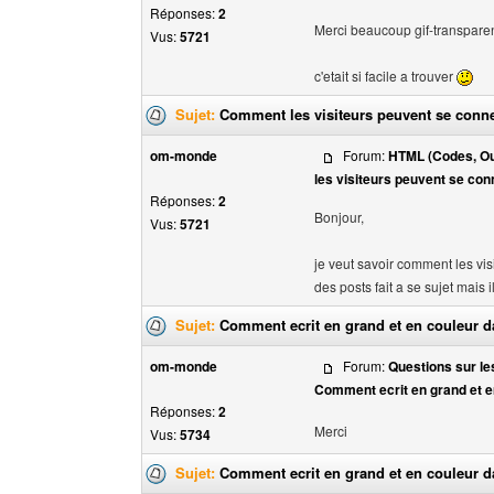
Réponses:
2
Merci beaucoup gif-transpare
Vus:
5721
c'etait si facile a trouver
Sujet:
Comment les visiteurs peuvent se conne
om-monde
Forum:
HTML (Codes, Out
les visiteurs peuvent se con
Réponses:
2
Bonjour,
Vus:
5721
je veut savoir comment les vis
des posts fait a se sujet mais 
Sujet:
Comment ecrit en grand et en couleur da
om-monde
Forum:
Questions sur les
Comment ecrit en grand et e
Réponses:
2
Merci
Vus:
5734
Sujet:
Comment ecrit en grand et en couleur da