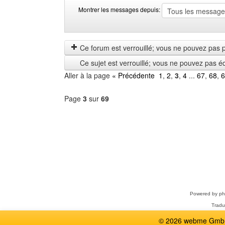
Montrer les messages depuis:
Montrer
Order
les
by
messages
Ce forum est verrouillé; vous ne pouvez pas pos
depuis
Ce sujet est verrouillé; vous ne pouvez pas é
Aller à la page
« Précédente
1
,
2
,
3
,
4
...
67
,
68
,
6
Page
3
sur
69
Sélectionner
un
forum
Powered by
p
Tradu
© 2026 webme GmbH,