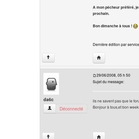
A mon pêcheur préféré, j
prochain.
Bon dimanche à tous !
Dernière édition par service
Visiter le site web de 
↑
29/06/2008, 05 h 50
Sujet du message:
da6c
ils ne savent pas que le for
Bonjour à tous,et bon week
da6c Voir le profil de l'utilisateur
Déconnecté
Visiter le site web de 
↑