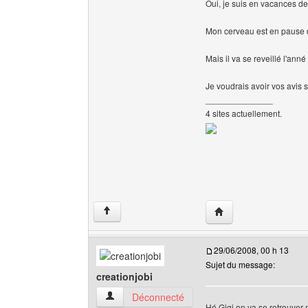
Oui, je suis en vacances d
Mon cerveau est en pause d
Mais il va se reveillé l'anné
Je voudrais avoir vos avis 
______________
4 sites actuellement.
Visiter le site web de 
↑
29/06/2008, 00 h 13
Sujet du message:
creationjobi
creationjobi Voir le profil de l'utilisateur
Déconnecté
Hé Gigi on va se retrouver m