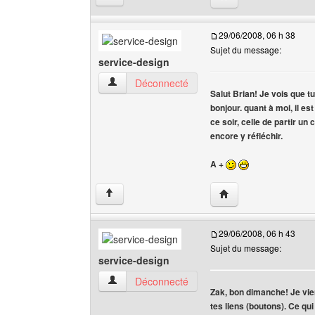
29/06/2008, 06 h 38
Sujet du message:
service-design
service-design Voir le profil de l'utilisateur
Déconnecté
Salut Brian! Je vois que t
bonjour. quant à moi, il es
ce soir, celle de partir un
encore y réfléchir.
A +
Visiter le site web de 
↑
29/06/2008, 06 h 43
Sujet du message:
service-design
service-design Voir le profil de l'utilisateur
Déconnecté
Zak, bon dimanche! Je vien
tes liens (boutons). Ce qui