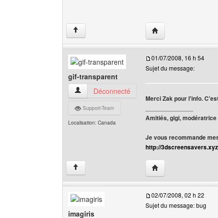
Visiter le site web de 
↑
01/07/2008, 16 h 54
Sujet du message:
gif-transparent
gif-transparent Voir le profil de l'utilisateur
Déconnecté
Merci Zak pour l'info. C'e
______________
Support-Team
Amitiés, gigi, modératrice
Localisation: Canada
Je vous recommande mes 
http://3dscreensavers.xyz
Visiter le site web de l
↑
02/07/2008, 02 h 22
Sujet du message: bug
imagiris