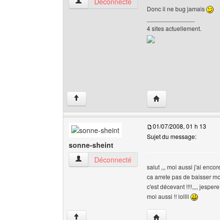
design-web Voir le profil de l'utilisateur
Déconnecté
Donc il ne bug jamais
______________
4 sites actuellement.
Visiter le site web de 
↑
01/07/2008, 01 h 13
Sujet du message:
sonne-sheint
sonne-sheint Voir le profil de l'utilisateur
Déconnecté
salut ,,, moi aussi j'ai enco
ca arrete pas de baisser mo
c'est décevant !!!!,,,, jesp
moi aussi !! lollll
Visiter le site web de 
↑