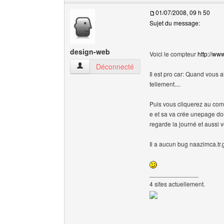
01/07/2008, 09 h 50
Sujet du message:
design-web
Voici le compteur
http://ww
design-web Voir le profil de l'utilisateur
Déconnecté
Il est pro car: Quand vous a
tellement....
Puis vous cliquerez au com
e et sa va crée unepage don
regarde la journé et aussi vo
Il a aucun bug naazimca.tr.
______________
4 sites actuellement.