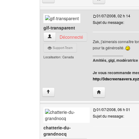
01/07/2008, 02 h 14
Sujet du message:
gif-transparent
gif-transparent Voir le profil de l'utilisateur
Déconnecté
Zak, j'aimerais connaître t
pour ta générosité.
Support-Team
______________
Localisation: Canada
Amitiés, gigi, modératrice
Je vous recommande mes 
http://3dscreensavers.xyz
Visiter le site web de l
↑
01/07/2008, 06 h 01
Sujet du message:
chatterie-du-
grandnocq