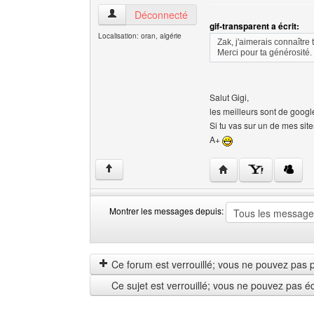
imagiris Voir le profil de l'utilisateur
Déconnecté
gif-transparent a écrit:
Localisation: oran, algérie
Zak, j'aimerais connaître
Merci pour ta générosité.
Salut Gigi,
les meilleurs sont de google
Si tu vas sur un de mes site
A+
Visiter le site web de l
↑
Montrer les messages depuis:
Montrer
Order
les
by
messages
Ce forum est verrouillé; vous ne pouvez pas pos
depuis
Ce sujet est verrouillé; vous ne pouvez pas é