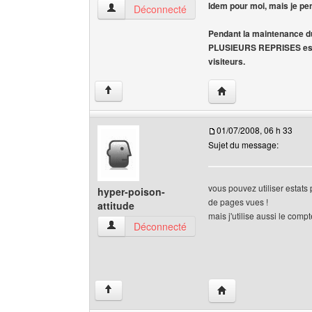
Idem pour moi, mais je pens
chatterie-du-grandnocq Voir le profil de l'utilisa
Déconnecté
Pendant la maintenance d
PLUSIEURS REPRISES est to
visiteurs.
Visiter le site web de
↑
01/07/2008, 06 h 33
Sujet du message:
vous pouvez utiliser estats p
hyper-poison-
de pages vues !
attitude
mais j'utilise aussi le com
hyper-poison-attitude Voir le profil de l'utilisate
Déconnecté
Visiter le site web de 
↑