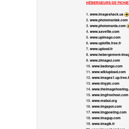
HÉBERGEURS DE FICHIE
1.
www.imageshack.us
2.
www.photomaniak.com
3.
www.photomania.com
4.
www.savefile.com
5.
www.upimago.com
6.
www.uplofile.free.fr
7.
www.uplood.fr
8.
www.hebergement-imag
9.
www.zimagez.com
10.
www.badongo.com
11.
www.wikiupload.com
12.
www.images1.up.free.f
13.
www.tinypic.com
14.
www.theimagehosting
15.
www.imgfreehost.com
15.
www.mabul.org
16.
www.imgspot.com
17.
www.imgposting.com
18.
www.imagup.com
19.
www.imagik.fr