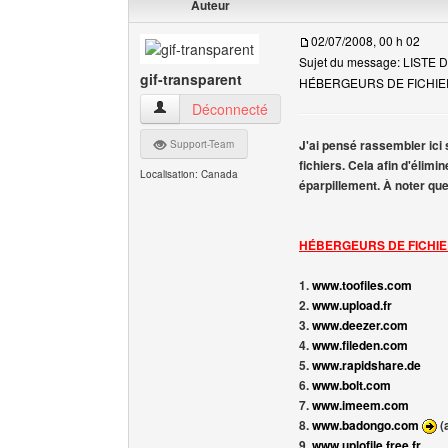
Auteur
02/07/2008, 00 h 02
Sujet du message: LISTE 
gif-transparent
HÉBERGEURS DE FICHI
gif-transparent Voir le profil de l'utilisateur
Déconnecté
J'ai pensé rassembler ici 
Support-Team
fichiers. Cela afin d'élimi
Localisation: Canada
éparpillement. À noter que j
HÉBERGEURS DE FICHI
1.
www.toofiles.com
2.
www.upload.fr
3.
www.deezer.com
4.
www.fileden.com
5.
www.rapidshare.de
6.
www.bolt.com
7.
www.imeem.com
8.
www.badongo.com
(
9.
www.uplofile.free.fr