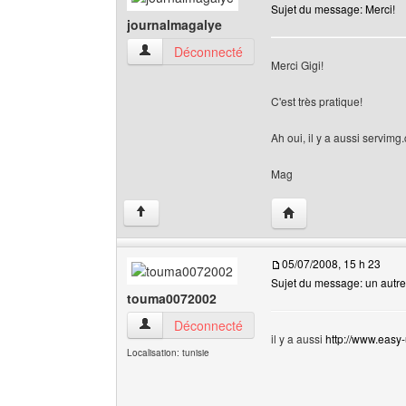
Sujet du message: Merci!
journalmagalye
journalmagalye Voir le profil de l'utilisateur
Déconnecté
Merci Gigi!
C'est très pratique!
Ah oui, il y a aussi servim
Mag
Visiter le site web de 
↑
05/07/2008, 15 h 23
Sujet du message: un autre
touma0072002
touma0072002 Voir le profil de l'utilisateur
Déconnecté
il y a aussi
http://www.easy-
Localisation: tunisie