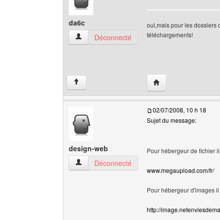
da6c
oui,mais pour les dossiers 
téléchargements!
da6c Voir le profil de l'utilisateur
Déconnecté
Visiter le site web de 
↑
02/07/2008, 10 h 18
Sujet du message:
design-web
Pour hébergeur de fichier il 
design-web Voir le profil de l'utilisateur
Déconnecté
www.megaupload.com/fr/
Pour hébergeur d'images il 
http://image.netenviesdem