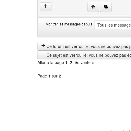
Visiter le site web de
↑
Montrer les messages depuis:
Montrer
Order
les
by
messages
Ce forum est verrouillé; vous ne pouvez pas pos
depuis
Ce sujet est verrouillé; vous ne pouvez pas é
Aller à la page
1
,
2
Suivante »
Page
1
sur
2
Sélectionner
un
forum