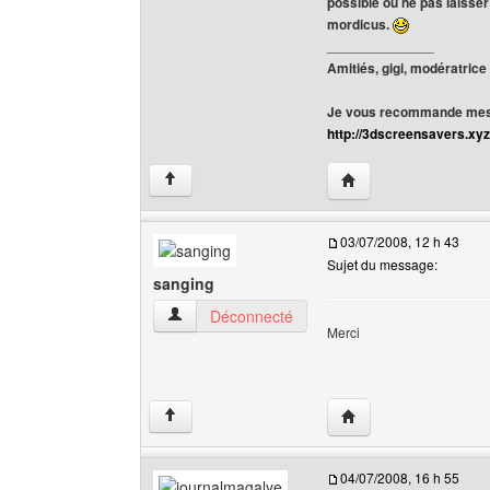
possible ou ne pas laisser
mordicus.
______________
Amitiés, gigi, modératrice
Je vous recommande mes 
http://3dscreensavers.xyz
Visiter le site web de l
↑
03/07/2008, 12 h 43
Sujet du message:
sanging
sanging Voir le profil de l'utilisateur
Déconnecté
Merci
Visiter le site web de 
↑
04/07/2008, 16 h 55