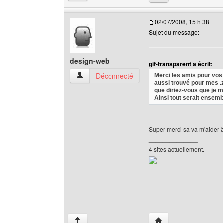
02/07/2008, 15 h 38
Sujet du message:
design-web
gif-transparent a écrit:
design-web Voir le profil de l'utilisateur
Déconnecté
Merci les amis pour vos 
aussi trouvé pour mes .zi
que diriez-vous que je m
Ainsi tout serait ensem
Super merci sa va m'aider 
______________
4 sites actuellement.
Visiter le site web de 
↑