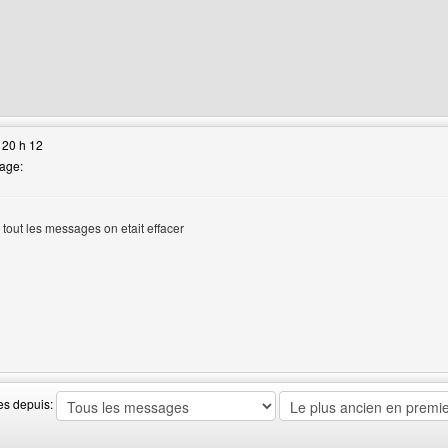
site web de l'utilisateur: design-web
 20 h 12
age:
t tout les messages on etait effacer
site web de l'utilisateur: varkane
es depuis: