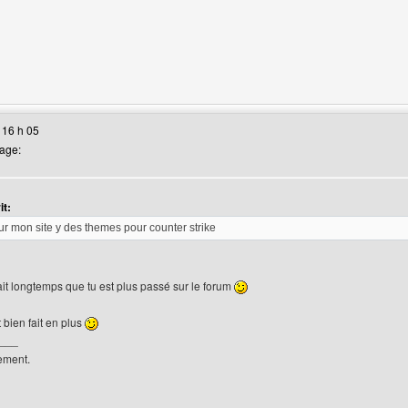
site web de l'utilisateur: varkane
 16 h 05
age:
it:
sur mon site y des themes pour counter strike
 fait longtemps que tu est plus passé sur le forum
 bien fait en plus
___
lement.