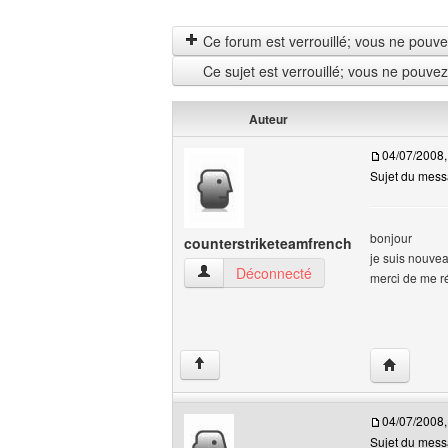
Ce forum est verrouillé; vous ne pouvez 
Ce sujet est verrouillé; vous ne pouve
Auteur
04/07/2008,
Sujet du mess
bonjour
counterstriketeamfrench
je suis nouveau
counterstriketeamfrench Voir le profil de 
Déconnecté
merci de me r
Visiter le 
↑
04/07/2008,
Sujet du mess