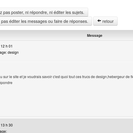
pas poster, ni répondre, ni éditer les sujets.
z pas éditer les messages ou faire de réponses.
retour
Message
 12 h 01
age: design
 sur le site et je voudrais savoir c'est quoi tout ces trucs de design,hebergeur de fich
l'utilisateur
épondre
site web de l'utilisateur: counterstriketeamfrench
 13 h 30
age: