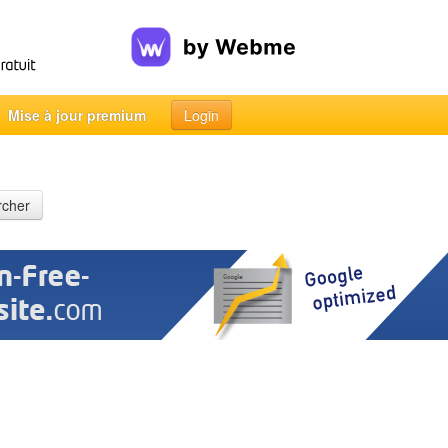
Mise à jour premium
Login
rcher