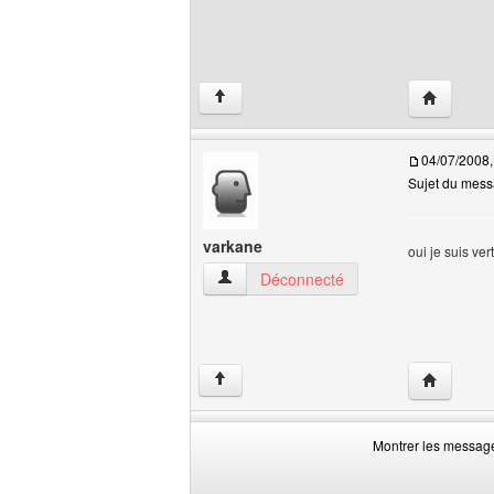
Visiter le 
↑
04/07/2008,
Sujet du mess
varkane
oui je suis ver
varkane Voir le profil de l'utilisateur
Déconnecté
Visiter le 
↑
Montrer les messag
Montrer
Order