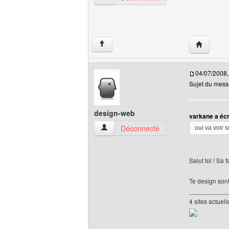
Visiter le 
↑
04/07/2008,
Sujet du mess
design-web
varkane a écr
design-web Voir le profil de l'utilisateur
Déconnecté
oui va voir 
Salut toi ! Sa
Te design sont
___________
4 sites actuel