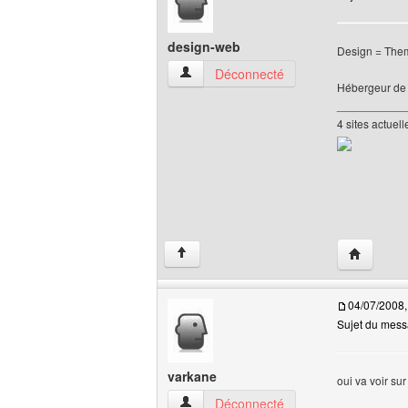
design-web
Design = Them
design-web Voir le profil de l'utilisateur
Déconnecté
Hébergeur de f
___________
4 sites actuel
Visiter le 
↑
04/07/2008,
Sujet du mess
varkane
oui va voir su
varkane Voir le profil de l'utilisateur
Déconnecté