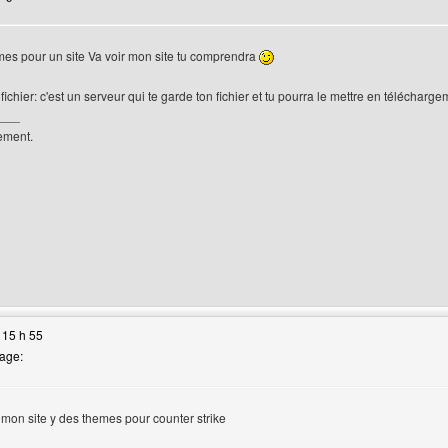
es pour un site Va voir mon site tu comprendra
ichier: c'est un serveur qui te garde ton fichier et tu pourra le mettre en télécharge
___
lement.
site web de l'utilisateur: design-web
 15 h 55
age:
r mon site y des themes pour counter strike