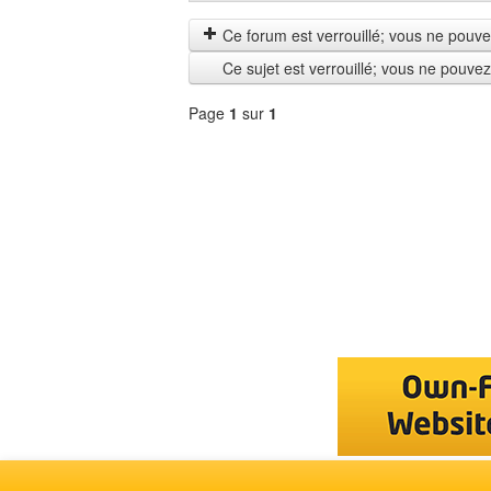
les
by
messages
Ce forum est verrouillé; vous ne pouvez 
depuis
Ce sujet est verrouillé; vous ne pouve
Page
1
sur
1
Sélectionner
un
forum