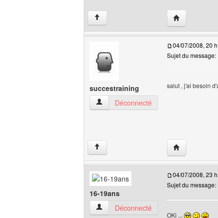
Visiter le site
↑
04/07/2008, 20 h
Sujet du message:
salut , j'ai besoin
succestraining
succestraining Voir le profil de l'utilisate
Déconnecté
Visiter le site 
↑
04/07/2008, 23 h
Sujet du message: B
16-19ans
16-19ans Voir le profil de l'utilisateur
Déconnecté
OKi ...