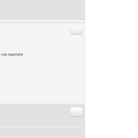
Répondre en citant
de me repondre
Répondre en citant