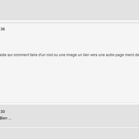
 web de l'utilisateur: crachn88
 36
 d'aide sur comment faire d'un mot ou une image un lien vers une autre page merci 
ur
web de l'utilisateur: succestraining
 30
ien ...