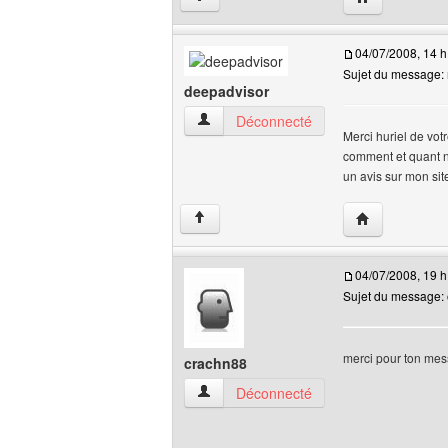
04/07/2008, 14 h
Sujet du message: m
deepadvisor
deepadvisor Voir le profil de l'utilisateur
Déconnecté
Merci huriel de votr
comment et quant n
un avis sur mon site
Visiter le site
↑
04/07/2008, 19 h
Sujet du message:
merci pour ton mess
crachn88
crachn88 Voir le profil de l'utilisateur
Déconnecté