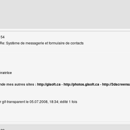
 web de l'utilisateur: 16-19ans
 54
Re: Système de messagerie et formulaire de contacts
ur
ératrice
de mes autres sites :
http://gisoft.ca
-
http://photos.gisoft.ca
-
http://3dscreens
 gif-transparent le 05.07.2008, 18:34; édité 1 fois
web de l'utilisateur: gif-transparent