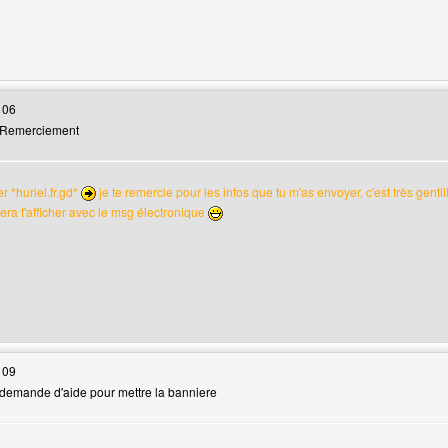
web de l'utilisateur: huriel
 06
 Remerciement
 *huriel.fr.gd*
je te remercie pour les infos que tu m'as envoyer, c'est très gentille
era t'afficher avec le msg électronique
web de l'utilisateur: infographie
 09
demande d'aide pour mettre la banniere