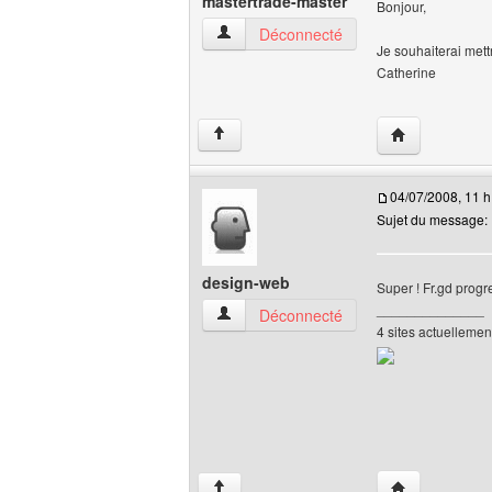
mastertrade-master
Bonjour,
mastertrade-master Voir le profil de l'uti
Déconnecté
Je souhaiterai mett
Catherine
Visiter le site
↑
04/07/2008, 11 h
Sujet du message:
design-web
Super ! Fr.gd progre
______________
design-web Voir le profil de l'utilisateur
Déconnecté
4 sites actuellemen
Visiter le site
↑