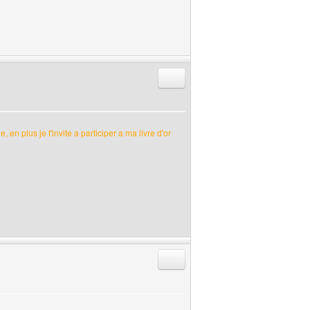
Répondre en citant
, en plus je t'invite a participer a ma livre d'or
Répondre en citant