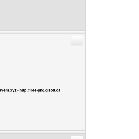
Répondre en citant
avers.xyz
-
http://free-png.gisoft.ca