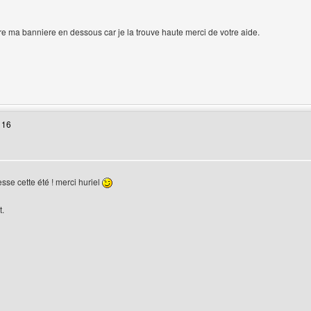
lisateur
re ma banniere en dessous car je la trouve haute merci de votre aide.
 web de l'utilisateur: mastertrade-master
 16
sse cette été ! merci huriel
t.
 web de l'utilisateur: design-web