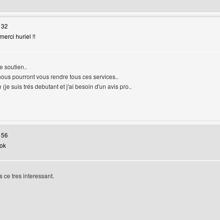
 32
erci huriel !!
e soutien..
ous pourront vous rendre tous ces services..
 (je suis trés debutant et j'ai besoin d'un avis pro..
 web de l'utilisateur: deepadvisor
 56
 ok
 ce tres interessant.