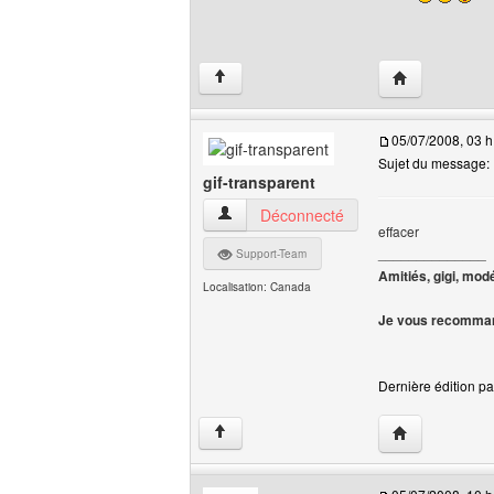
Visiter le site
↑
05/07/2008, 03 h
Sujet du message: 
gif-transparent
gif-transparent Voir le profil de l'utilisate
Déconnecté
effacer
______________
Support-Team
Amitiés, gigi, mod
Localisation: Canada
Je vous recomman
Dernière édition par
Visiter le site 
↑