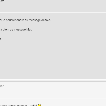
 29
Moi je peut répondre au message désolé.
à plein de message hier.
t.
 web de l'utilisateur: design-web
 37
teur
reuse,que ça marche....enfin!