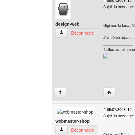
05/07/2008, 10 h
Sujet du message:
design-web
Gigi non ta faux : 
design-web Voir le profil de l'utilisateur
Déconnecté
J'ai même répondu 
______________
4 sites actuellemen
Visiter le site
↑
05/07/2008, 10 h
Sujet du message:
webmaster-shop
webmaster-shop Voir le profil de l'utilisa
Déconnecté
Oui exact! Très heu