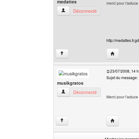
medattes
merci pour l'astuce 
medattes Voir le profil de l'utilisateur
Déconnecté
http://medattes.fr.gd
Visiter le site
↑
23/07/2008, 14 h
Sujet du message:
musikgratos
musikgratos Voir le profil de l'utilisateur
Déconnecté
Merci pour l'astuce 
Visiter le site
↑
Montrer les messag