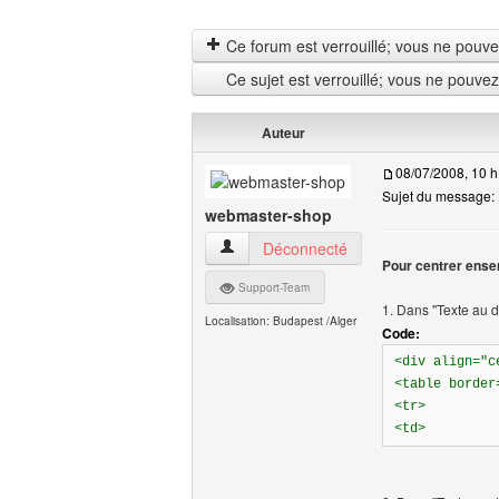
Ce forum est verrouillé; vous ne pouvez 
Ce sujet est verrouillé; vous ne pouve
Auteur
08/07/2008, 10 h
Sujet du message: 
webmaster-shop
webmaster-shop Voir le profil de l'utilisa
Déconnecté
Pour centrer ense
Support-Team
1. Dans "Texte au 
Localisation: Budapest /Alger
Code:
<div align="c
<table border
<tr>
<td>