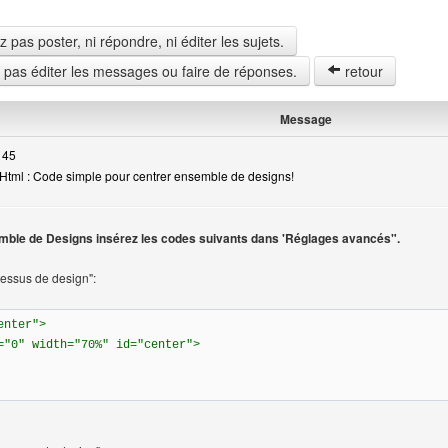
pas poster, ni répondre, ni éditer les sujets.
z pas éditer les messages ou faire de réponses.
retour
Message
 45
Html : Code simple pour centrer ensemble de designs!
teur
mble de Designs insérez les codes suivants dans 'Réglages avancés".
dessus de design":
enter">
="0" width="70%" id="center">