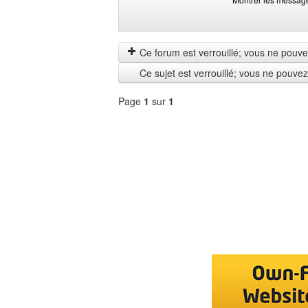
Montrer
Order
les
by
messages
Ce forum est verrouillé; vous ne pouvez 
depuis
Ce sujet est verrouillé; vous ne pouve
Page
1
sur
1
Sélectionner
un
forum