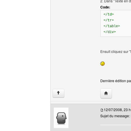
2. Dans "Texte en 
Code:
</td>
</tr>
</table>
</div>
Ensuit cliquez sur "
Dernière édition pa
Visiter le site
↑
12/07/2008, 23 h
Sujet du message: 