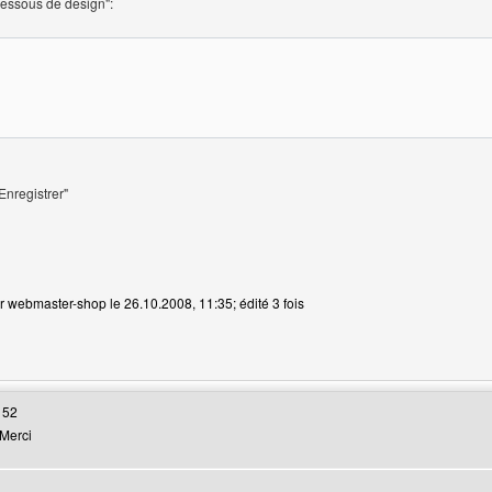
dessous de design":
Enregistrer"
r webmaster-shop le 26.10.2008, 11:35; édité 3 fois
 web de l'utilisateur: webmaster-shop
 52
Merci