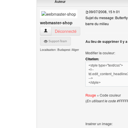
Auteur
09/07/2008, 15 h 01
Sujet du message: Butterfly
webmaster-shop
barre du milieu
webmaster-shop Voir le profil de l'utilisateur
Déconnecté
Au lieu de supprimer il y 
Support-Team
Localisation: Budapest /Alger
Modifier la couleur:
Citation:
<style type="text/css">
<!--
td.edit_content_headlin
-->
</style>
Rouge
= Code couleur
(
En utilisant le code #FFFF
Insérer un image: