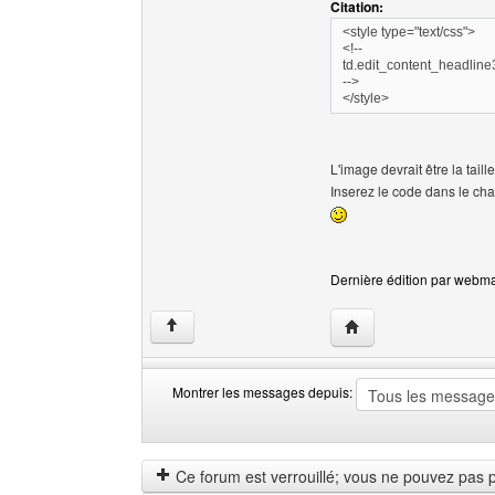
Citation:
<style type="text/css">
<!--
td.edit_content_headline
-->
</style>
L'image devrait être la taill
Inserez le code dans le ch
Dernière édition par webmas
Visiter le site web de
↑
Montrer les messages depuis:
Montrer
Order
les
by
messages
Ce forum est verrouillé; vous ne pouvez pas pos
depuis