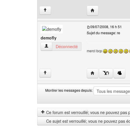
Visiter le site web de 
↑
09/07/2008, 16 h 51
Sujet du message: re
demofly
demofly Voir le profil de l'utilisateur
Déconnecté
merci bcp
Visiter le site web de 
↑
Montrer les messages depuis:
Montrer
Order
les
by
messages
Ce forum est verrouillé; vous ne pouvez pas pos
depuis
Ce sujet est verrouillé; vous ne pouvez pas é