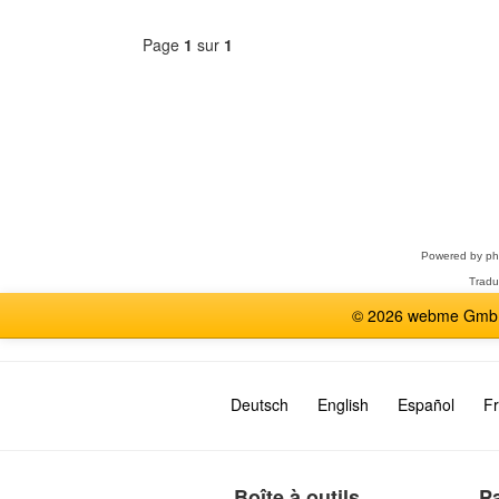
Page
1
sur
1
Sélectionner
un
forum
Powered by
p
Tradu
© 2026 webme GmbH,
Deutsch
English
Español
Fr
Boîte à outils
P