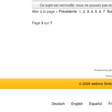
depuis
Ce sujet est verrouillé; vous ne pouvez pas é
Aller à la page
« Précédente
1
,
2
,
3
,
4
,
5
,
6
,
7
Su
Page
3
sur
7
Sélectionner
un
forum
Powered by
p
Tradu
© 2026 webme GmbH,
Deutsch
English
Español
Fr