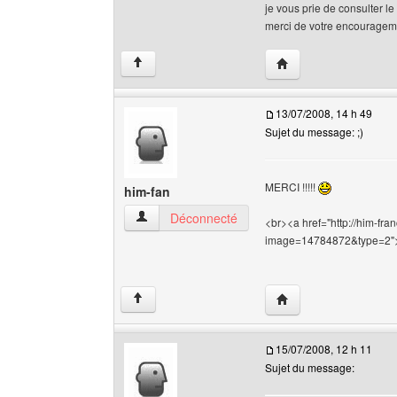
je vous prie de consulter le
merci de votre encouragem
Visiter le site web de 
↑
13/07/2008, 14 h 49
Sujet du message: ;)
MERCI !!!!!
him-fan
him-fan Voir le profil de l'utilisateur
Déconnecté
<br><a href="http://him-fran
image=14784872&type=2">
Visiter le site web de 
↑
15/07/2008, 12 h 11
Sujet du message: