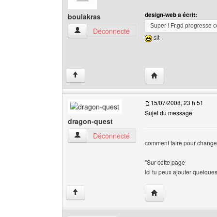
design-web a écrit:
boulakras
Super ! Fr.gd progresse ce
boulakras Voir le profil de l'utilisateur
Déconnecté
slt
Visiter le site web de 
↑
15/07/2008, 23 h 51
Sujet du message:
dragon-quest
dragon-quest Voir le profil de l'utilisateur
Déconnecté
comment faire pour changer
"Sur cette page
Ici tu peux ajouter quelques
Visiter le site web de 
↑