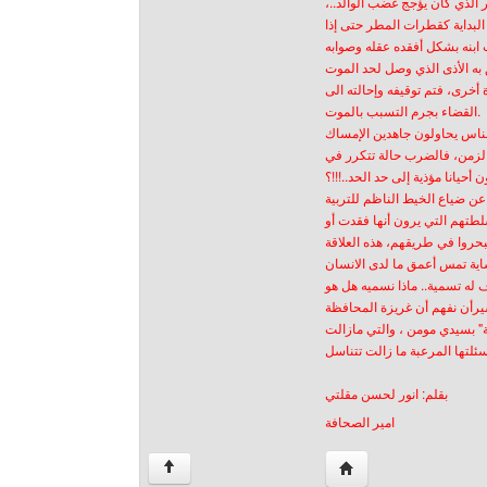
أمر الذي كان يؤجج غضب الوالد
البداية كقطرات المطر حتى إذا
ابنه بشكل أفقده عقله وصوابه
ة أخرى، فتم توقيفه وإحالته الى
القضاء بجرم التسبب بالموت.
لناس يحاولون جاهدين الإمساك
الزمن، فالضرب حالة تتكرر في
أحيانا مؤذية إلى حد الحد..!!!؟
 عن ضياع الخيط الناظم للتربية
لطتهم التي يرون أنها فقدت أو
ويبحروا في طريقهم، هذه العلاقة
نساية تمس أعمق ما لدى الانسان
 له تسمية..‏ ماذا نسميه هل هو
يرأن نفهم أن غريزة المحافظة
ية" بسيدي مومن ، والتي مازالت
بقلم: انور لحسن مقلتي
امير الصحافة
Visiter le site web de 
↑