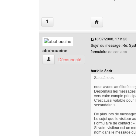
Visiter le site web de
↑
18/07/2008, 17 h 23
Sujet du message: Re: Sys
abohoucine
formulaire de contacts
abohoucine Voir le profil de l'utilisateur
Déconnecté
huriel a écrit:
Salut à tous,
nous avons amélioré le 
Désormais les messages 
vers votre compte princip
C’est aussi valable pour 
secondaire ».
De plus lors de messages 
Le sujet que le visiteur a
Formulaire de contact : »
Si votre visiteur est un m
nom dans le message du f