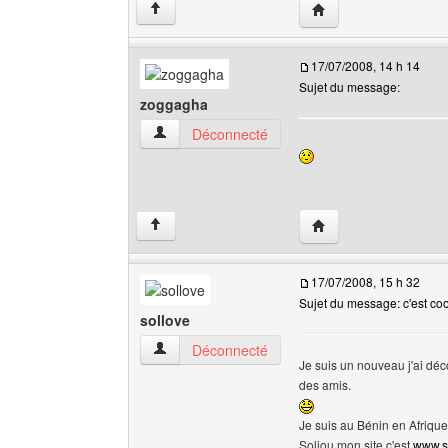
Visiter le site web de 
↑
17/07/2008, 14 h 14
Sujet du message:
zoggagha
zoggagha Voir le profil de l'utilisateur
Déconnecté
Visiter le site web de 
↑
17/07/2008, 15 h 32
Sujet du message: c'est coo
sollove
sollove Voir le profil de l'utilisateur
Déconnecté
Je suis un nouveau j'ai décou
des amis.
Je suis au Bénin en Afrique
Soliou mon site c'est
www.so