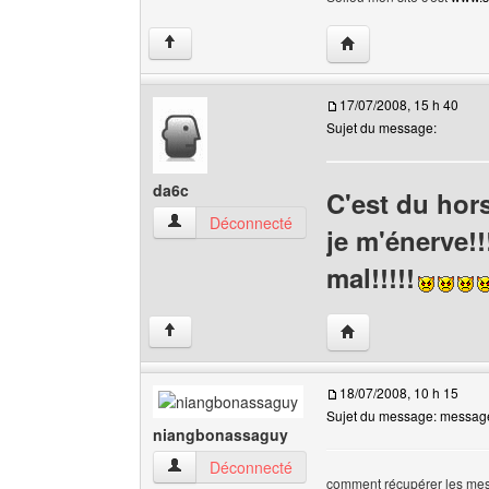
Visiter le site web de l
↑
17/07/2008, 15 h 40
Sujet du message:
da6c
C'est du hor
da6c Voir le profil de l'utilisateur
Déconnecté
je m'énerve!!
mal!!!!!
Visiter le site web de 
↑
18/07/2008, 10 h 15
Sujet du message: messag
niangbonassaguy
niangbonassaguy Voir le profil de l'utilisateur
Déconnecté
comment récupérer les mes