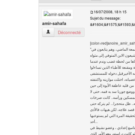
16/07/2008, 18 h 15
Sujet du message:
amir-sahafa
&#1604;&#1575;&#1593;&
amir-sahafa Voir le profil de l'utilisateur
Déconnecté
[color=red]anoire_amir_sah
"أب قتل ابنه" هز هذا الخبر ساكنة حي القرية بسيدي مومن (الدر البيضاء) صباح الجمعة الماضي، وهم يتابعون في
يعون الابن المتوفي إلى مثواه
قساها من لحظة غضب وندم عندما
 ومقنعة للأطباء الذين تساءلوا
عصيانه، اختلت موازينه واكتنفته
ووضع جوربا سد به فمه، حتى لا
المسكين ورأسه.. كانت صرخات
".. ظل متحجرا... لم يتركه حتى
 قصد علاجه، لكن هيهات فالأذى
حقيقة المرة التي لم يستوعبها
أحد...
ن 17 من عمره في المستوى التاسع إعدادي ، وعضو نشيط في
كانت دراسته، وهو الأمر الذي