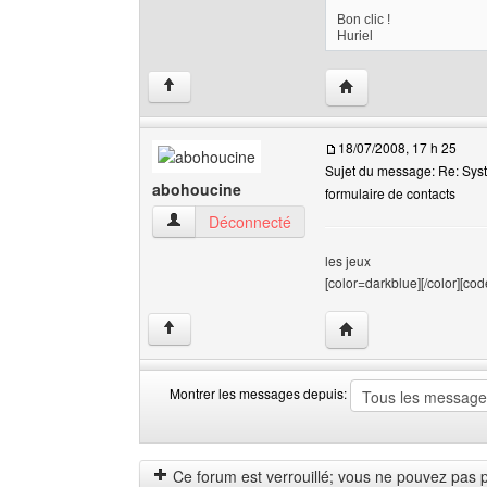
Bon clic !
Huriel
Visiter le site web de 
↑
18/07/2008, 17 h 25
Sujet du message: Re: Sys
abohoucine
formulaire de contacts
abohoucine Voir le profil de l'utilisateur
Déconnecté
les jeux
[color=darkblue][/color][code][
Visiter le site web de 
↑
Montrer les messages depuis:
Montrer
Order
les
by
messages
Ce forum est verrouillé; vous ne pouvez pas pos