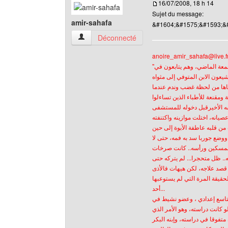
16/07/2008, 18 h 14
Sujet du message:
amir-sahafa
&#1604;&#1575;&#1593;&
amir-sahafa Voir le profil de l'utilisateur
Déconnecté
anoire_amir_sahafa@live.f
"أب قتل ابنه" هز هذا الخبر ساكنة حي القرية بسيدي مومن (الدر البيضاء) صباح الجمعة الماضي، وهم يتابعون في
يعون الابن المتوفي إلى مثواه
قساها من لحظة غضب وندم عندما
 ومقنعة للأطباء الذين تساءلوا
عصيانه، اختلت موازينه واكتنفته
ووضع جوربا سد به فمه، حتى لا
المسكين ورأسه.. كانت صرخات
".. ظل متحجرا... لم يتركه حتى
 قصد علاجه، لكن هيهات فالأذى
حقيقة المرة التي لم يستوعبها
أحد...
ن 17 من عمره في المستوى التاسع إعدادي ، وعضو نشيط في
كانت دراسته، وهو الأمر الذي
لعمر50 سنة ، هو يريده أن يكون متفوقا في دراسته، وإبنه البكر