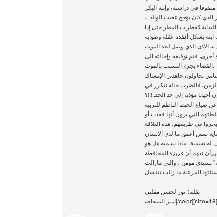
لعمر50 سنة ، هو يريده أن يكون متفوقا في دراسته، وإبنه البكر
أمر الذي كان يؤجج غضب الوالد
البداية كقطرات المطر حتى إذا
ابنه بشكل أفقده عقله وصوابه
ة أخرى، فتم توقيفه وإحالته الى
القضاء بجرم التسبب بالموت.
لناس يحاولون جاهدين الإمساك
الزمن، فالضرب حالة تتكرر في
أحيانا مؤذية إلى حد الحد..!!!؟
 عن ضياع الخيط الناظم للتربية
لطتهم التي يرون أنها فقدت أو
ويبحروا في طريقهم، هذه العلاقة
نساية تمس أعمق ما لدى الانسان
 له تسمية..‏ ماذا نسميه هل هو
يرأن نفهم أن غريزة المحافظة
ية" بسيدي مومن ، والتي مازالت
بقلم: انور لحسن مقلتي
امير الصحافة[/color][s