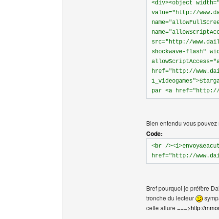
<div><object width=
value="http://www.d
name="allowFullScre
name="allowScriptAc
src="http://www.dai
shockwave-flash" wi
allowScriptAccess="
href="http://www.da
1_videogames">Starg
par <a href="http:/
Bien entendu vous pouvez mo
Code:
<br /><i>envoy&eacu
href="http://www.da
Bref pourquoi je préfère D
tronche du lecteur
sympa 
cette allure ===>
http://mmo