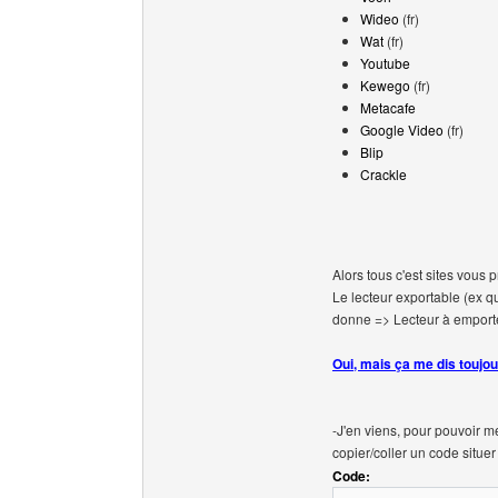
Wideo
(fr)
Wat
(fr)
Youtube
Kewego
(fr)
Metacafe
Google Video
(fr)
Blip
Crackle
Alors tous c'est sites vous 
Le lecteur exportable (ex qui
donne => Lecteur à emporter
Oui, mais ça me dis toujo
-J'en viens, pour pouvoir me
copier/coller un code situe
Code: