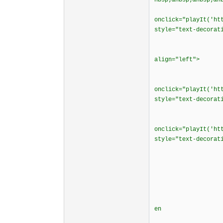
nbsp;&nbsp;&nbsp;&n
<a HRE
onclick="playIt('ht
style="text-decorat
Pourvu que 
<p style="ma
align="left">
<b>
<a HRE
onclick="playIt('ht
style="text-decorat
Tournez les 
<a HRE
onclick="playIt('ht
style="text-decorat
Final Kank
</t
</t
<tr
<td widt
Bien sur la l
en
mettre beauco