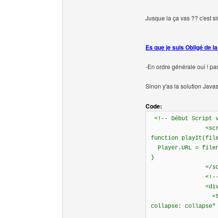
Jusque la ça vas ?? c'est 
Es que je suis Obligé de l
-En ordre générale oui ! pa
Sinon y'as la solution Javasc
Code:
<!-- Début Script v
<scrip
function playIt(fil
Player.URL = filen
}
</scrip
<!-- Fin | 
<div align
<table border=
collapse: collapse"
<tr