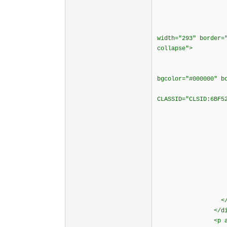
<td width="2
<td width="56
<table height
width="293" border=
collapse">
<t
<td align="m
bgcolor="#000000" b
<object ID="
CLASSID="CLSID:6BF5
<param nam
<param name
</obj
</t
</t
</tab
</t
<td width="2
</t
</tabl
</div
<p align="c