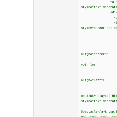
<a href="http:/
style="text-decorat
<div align
<cente
<table border=
style="border-colla
<tr
<td width="2
<td width="
<p style="ma
align="center">
<b><font colo
voir les
extraits</
<p style="ma
align="left">
<b>
<a HRE
onclick="playIt('ht
style="text-decorat
Int
Spectacle</a>&nbsp;