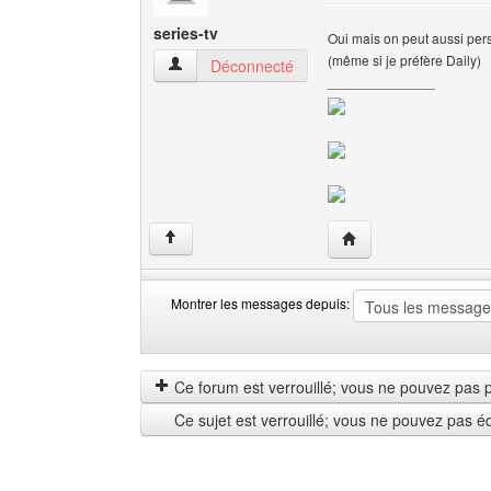
series-tv
Oui mais on peut aussi pers
(même si je préfère Daily)
series-tv Voir le profil de l'utilisateur
Déconnecté
______________
Visiter le site web de l
↑
Montrer les messages depuis:
Montrer
Order
les
by
messages
Ce forum est verrouillé; vous ne pouvez pas pos
depuis
Ce sujet est verrouillé; vous ne pouvez pas é