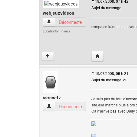
19/07/2008, 07 h 42
Sujet du message:
webjeuxvideos
webjeuxvideos Voir le profil de l'utilisateur
Déconnecté
sympa ce tutoriel mais yout
Localisation: nîmes
Visiter le site web de 
↑
19/07/2008, 09 h 21
Sujet du message: oui
series-tv
Je suis pas du tout d'accor
site,elle marche plus alors 
series-tv Voir le profil de l'utilisateur
Déconnecté
Ca n'arrive pas avec Daily 
______________