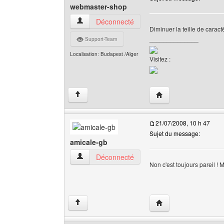
webmaster-shop
webmaster-shop Voir le profil de l'utilisateur
Déconnecté
Diminuer la teille de caract
______________
Support-Team
Localisation: Budapest /Alger
Visitez :
Visiter le site web de
↑
21/07/2008, 10 h 47
Sujet du message:
amicale-gb
amicale-gb Voir le profil de l'utilisateur
Déconnecté
Non c'est toujours pareil !
Visiter le site web de 
↑