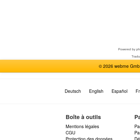
Sélectionner
un
forum
Powered by
p
Tradu
© 2026 webme GmbH,
Deutsch
English
Español
Fr
Boîte à outils
P
Mentions légales
Pa
CGU
Par
Protection des données
Dé