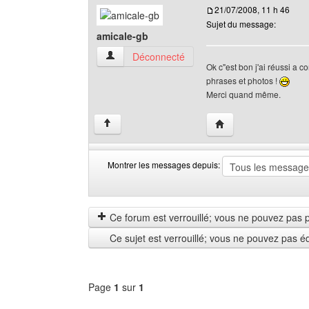
21/07/2008, 11 h 46
Sujet du message:
amicale-gb
amicale-gb Voir le profil de l'utilisateur
Déconnecté
Ok c"est bon j'ai réussi a c
phrases et photos !
Merci quand même.
Visiter le site web de 
↑
Montrer les messages depuis:
Montrer
Order
les
by
messages
Ce forum est verrouillé; vous ne pouvez pas pos
depuis
Ce sujet est verrouillé; vous ne pouvez pas é
Page
1
sur
1