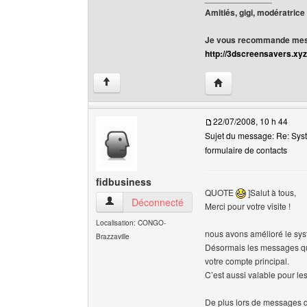
Amitiés, gigi, modératrice
Je vous recommande mes 
http://3dscreensavers.xyz
Visiter le site web de l
↑
22/07/2008, 10 h 44
Sujet du message: Re: Sys
formulaire de contacts
fidbusiness
QUOTE
]Salut à tous,
fidbusiness Voir le profil de l'utilisateur
Déconnecté
Merci pour votre visite !
Localisation: CONGO-
nous avons amélioré le sy
Brazzaville
Désormais les messages qu
votre compte principal.
C’est aussi valable pour le
De plus lors de messages du