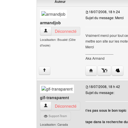
Auteur
18/07/2008, 18 h 24
Sujet du message: Merci
armandjob
armandjob Voir le profil de l'utilisateur
Déconnecté
Vraiment merci pour tout ce
Localisation: Bouaké (Côte
mettre son site sur les mot
d'Ivoire)
Merci
______________
Aka Armand
Visiter le site web de 
↑
18/07/2008, 18 h 42
Sujet du message:
gif-transparent
gif-transparent Voir le profil de l'utilisateur
Déconnecté
t'es pas sous le bon topic
Support-Team
tape dans la recherche du
Localisation: Canada
______________