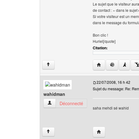
Le sujet que le visiteur au
de contact : » dans le suje
Si votre visiteur est un mem
dans le message du formula
Bon clic !
Huriel[/quote]
Citation:
Visiter le site web de 
↑
22/07/2008, 16 h 42
Sujet du message: Re: Re
wahidman
wahidman Voir le profil de l'utilisateur
Déconnecté
saha mehdi sé wahid
Visiter le site web de 
↑