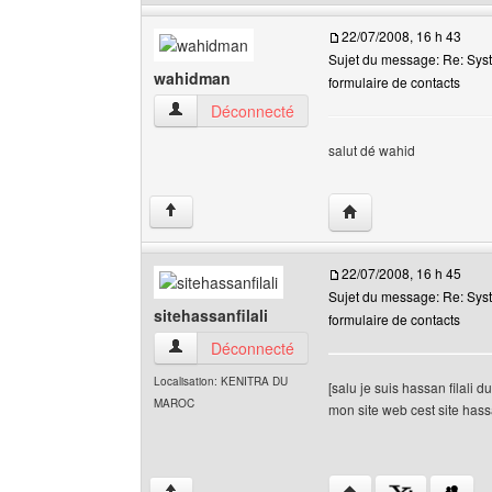
22/07/2008, 16 h 43
Sujet du message: Re: Sys
wahidman
formulaire de contacts
wahidman Voir le profil de l'utilisateur
Déconnecté
salut dé wahid
Visiter le site web de 
↑
22/07/2008, 16 h 45
Sujet du message: Re: Sys
sitehassanfilali
formulaire de contacts
sitehassanfilali Voir le profil de l'utilisateur
Déconnecté
Localisation: KENITRA DU
[salu je suis hassan filali 
MAROC
mon site web cest site hass
Visiter le site web de l