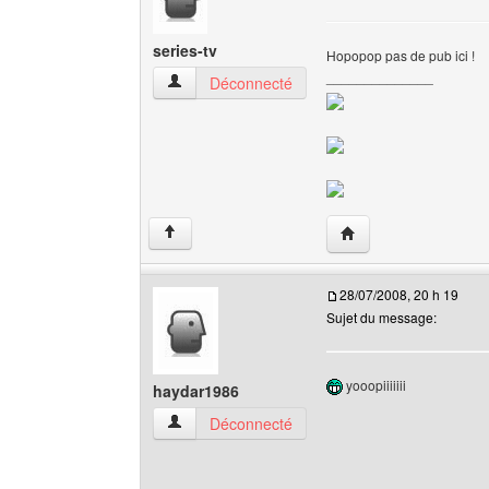
series-tv
Hopopop pas de pub ici !
______________
series-tv Voir le profil de l'utilisateur
Déconnecté
Visiter le site web de l
↑
28/07/2008, 20 h 19
Sujet du message:
yooopiiiiiii
haydar1986
haydar1986 Voir le profil de l'utilisateur
Déconnecté