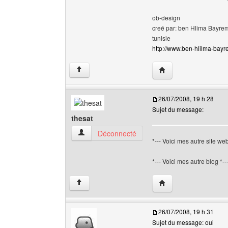
ob-design
creé par: ben Hlima Bayre
tunisie
http://www.ben-hlilma-bayre
Visiter le site web de
↑
26/07/2008, 19 h 28
Sujet du message:
thesat
thesat Voir le profil de l'utilisateur
Déconnecté
*--- Voici mes autre site web
*--- Voici mes autre blog *-
Visiter le site web de l
↑
26/07/2008, 19 h 31
Sujet du message: oui