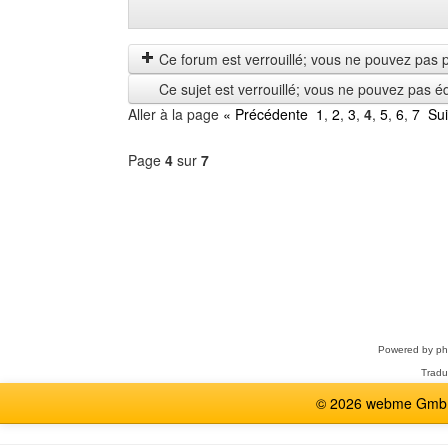
Montrer
Order
les
by
messages
Ce forum est verrouillé; vous ne pouvez pas pos
depuis
Ce sujet est verrouillé; vous ne pouvez pas é
Aller à la page
« Précédente
1
,
2
,
3
,
4
,
5
,
6
,
7
Su
Page
4
sur
7
Sélectionner
un
forum
Powered by
p
Tradu
© 2026 webme GmbH,