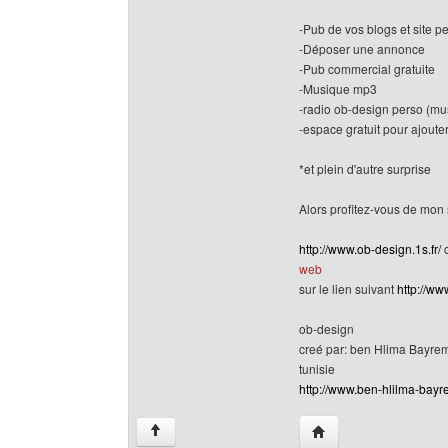
-Pub de vos blogs et site pe
-Déposer une annonce
-Pub commercial gratuite
-Musique mp3
-radio ob-design perso (mu
-espace gratuit pour ajouter
*et plein d'autre surprise
Alors profitez-vous de mon s
http://www.ob-design.1s.fr/
c
web
sur le lien suivant
http://ww
ob-design
creé par: ben Hlima Bayre
tunisie
http://www.ben-hlilma-bayre
Visiter le site web de
↑