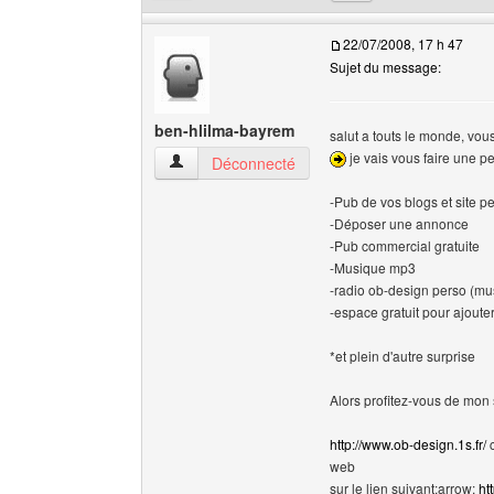
22/07/2008, 17 h 47
Sujet du message:
ben-hlilma-bayrem
salut a touts le monde, vo
je vais vous faire une pe
ben-hlilma-bayrem Voir le profil de l'utilisateur
Déconnecté
-Pub de vos blogs et site pe
-Déposer une annonce
-Pub commercial gratuite
-Musique mp3
-radio ob-design perso (mu
-espace gratuit pour ajouter
*et plein d'autre surprise
Alors profitez-vous de mon s
http://www.ob-design.1s.fr/
c
web
sur le lien suivant:arrow:
ht