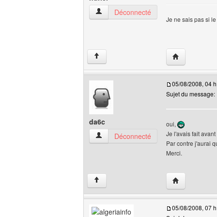
huriel Voir le profil de l'utilisateur
Déconnecté
Je ne sais pas si l
Visiter le site 
↑
05/08/2008, 04 h
Sujet du message:
da6c
oui,
Je l'avais fait avan
da6c Voir le profil de l'utilisateur
Déconnecté
Par contre j'aurai 
Merci.
Visiter le site 
↑
05/08/2008, 07 h