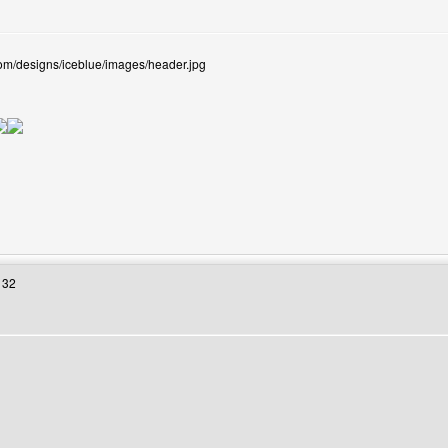
om/designs/iceblue/images/header.jpg
web de l'utilisateur: algeriainfo
 32