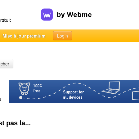
Mise à jour premium
Login
rcher
t pas la...