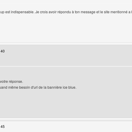
e up est indispensable. Je crois avoir répondu à ton message et le site mentionné a
web de l'utilisateur: huriel
 40
t votre réponse.
quand même besoin d'url de la bannière ice blue.
web de l'utilisateur: da6c
 45