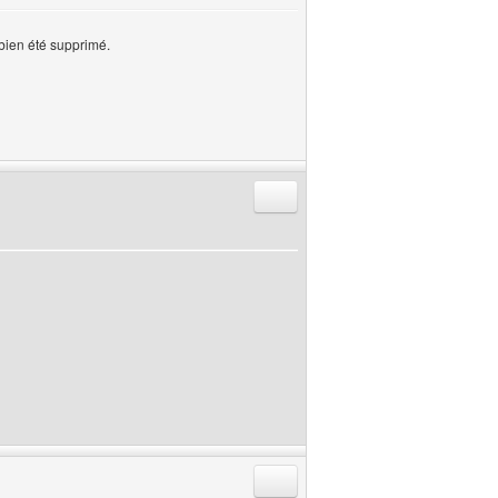
 bien été supprimé.
Répondre en citant
Répondre en citant