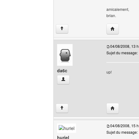
amicalement,
brian.
Visiter le site 
↑
04/08/2008, 13 h
Sujet du message:
da6c
up!
da6c Voir le profil de l'utilisateur
Visiter le site 
↑
04/08/2008, 15 h
Sujet du message:
huriel