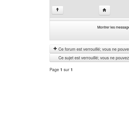
Visiter le site 
↑
Montrer les messag
Montrer
Order
les
by
messages
Ce forum est verrouillé; vous ne pouvez 
depuis
Ce sujet est verrouillé; vous ne pouve
Page
1
sur
1
Sélectionner
un
forum