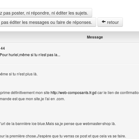
pas poster, ni répondre, ni éditer les sujets.
z pas éditer les messages ou faire de réponses.
retour
Message
 44
our huriel,même si tu n'est pas la...
me si tu n'est plus là.
pprime définitivement mon site
http://web-composants.fr.gd
car le lien de confirmati
ande est que mon site,je l'ai en .com.
l'url de la bannière ice blue.Mais sa,je pense que webmaster-shop là.
pour la première chose.J'espère que tu verras ce post et que cela va se faire.