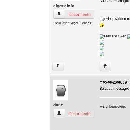
Sujet du message:
algeriainfo
algeriainfo Voir le profil de l'utilisateur
Déconnecté
http://img.webme.c
Localisation: Alger,Budapest
______________
Mes sites web:
Visiter le site 
↑
05/08/2008, 09 h
Sujet du message:
da6c
Merci beaucoup.
da6c Voir le profil de l'utilisateur
Déconnecté