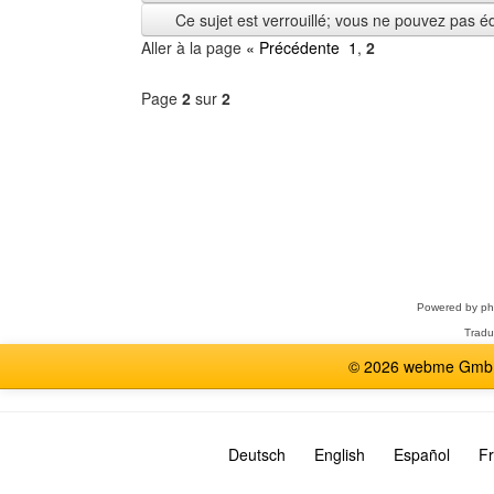
depuis
Ce sujet est verrouillé; vous ne pouvez pas é
Aller à la page
« Précédente
1
,
2
Page
2
sur
2
Sélectionner
un
forum
Powered by
p
Tradu
© 2026 webme GmbH,
Deutsch
English
Español
Fr