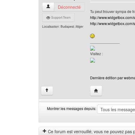
webmaster-shop Voir le profil de l'utilisateur
Déconnecté
Tu peut trouver sympa de tr
http://www.widgetbox.com/
Support-Team
http://www.widgetbox.com/s
Localisation: Budapest /Alger
______________
Visitez :
Dernière édition par webmas
Visiter le site web de
↑
Montrer les messages depuis:
Montrer
Order
les
by
messages
Ce forum est verrouillé; vous ne pouvez pas pos