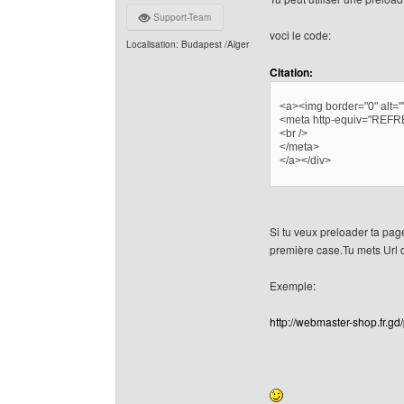
Support-Team
voci le code:
Localisation: Budapest /Alger
Citation:
<a><img border="0" alt="" 
<meta http-equiv="REFR
<br />
</meta>
</a></div>
Si tu veux preloader ta page 
première case.Tu mets Url d
Exemple:
http://webmaster-shop.fr.gd