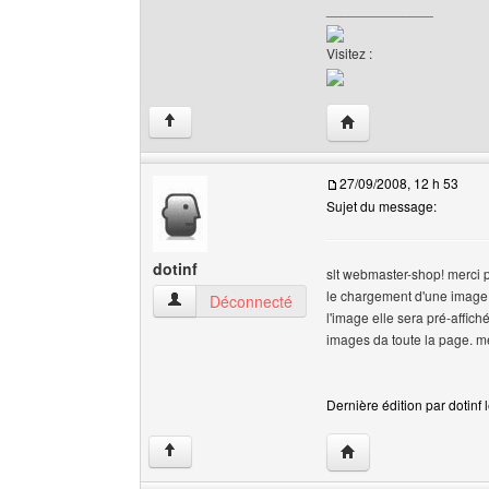
______________
Visitez :
Visiter le site web de
↑
27/09/2008, 12 h 53
Sujet du message:
dotinf
slt webmaster-shop! merci 
le chargement d'une image d
dotinf Voir le profil de l'utilisateur
Déconnecté
l'image elle sera pré-affic
images da toute la page. m
Dernière édition par dotinf 
Visiter le site web de l
↑