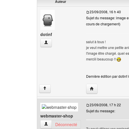
Auteur
23/09/2008, 16 h 40
Sujet du message: image e
cours de chargement)
dotinf
salut à tous !
dotinf Voir le profil de l'utilisateur
je veut mettre une petite a
l'image être chargé. quel e
merciii beaucoup !!
Dernière édition par dotinf 
Visiter le site web de l
↑
23/09/2008, 17 h 22
Sujet du message:
webmaster-shop
webmaster-shop Voir le profil de l'utilisateur
Déconnecté
Tu peut utiliser une preloa