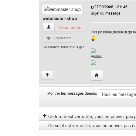
27/09/2008, 13 h 46
Sujet du message:
webmaster-shop
webmaster-shop Voir le profil de l'utilisateur
Déconnecté
Pas possible,désolé.fr.gd 
Support-Team
______________
Localisation: Budapest /Alger
Visitez :
Visiter le site web de
↑
Montrer les messages depuis:
Montrer
Order
les
by
messages
Ce forum est verrouillé; vous ne pouvez pas pos
depuis
Ce sujet est verrouillé; vous ne pouvez pas é