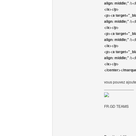
align: middle;" /><
</a></p>
<p><a target="_b
align: middle;" /><
</a></p>
<p><a target="_b
align: middle;" /><
</a></p>
<p><a target="_b
align: middle;" /><
</a></p>
</center></marque
vous pouvez ajoute
______________
FR.GD TEAMS