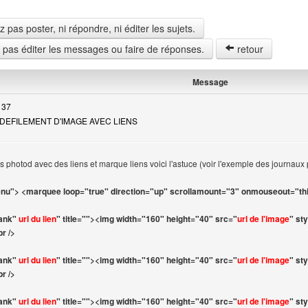
pas poster, ni répondre, ni éditer les sujets.
z pas éditer les messages ou faire de réponses.
retour
Message
 37
: DEFILEMENT D'IMAGE AVEC LIENS
vos photod avec des liens et marque liens voici l'astuce (voir l'exemple des journaux 
nu"> <marquee loop="true" direction="up" scrollamount="3" onmouseout="this
lank"
url du lien
" title=""><img width="160" height="40" src="
url de l'image
" sty
br />
lank"
url du lien
" title=""><img width="160" height="40" src="
url de l'image
" sty
br />
lank"
url du lien
" title=""><img width="160" height="40" src="
url de l'image
" sty