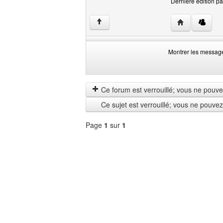
Dernière édition pa
Visiter le site 
↑
Montrer les messag
Montrer
Order
les
by
messages
Ce forum est verrouillé; vous ne pouvez 
depuis
Ce sujet est verrouillé; vous ne pouve
Page
1
sur
1
Sélectionner
un
forum