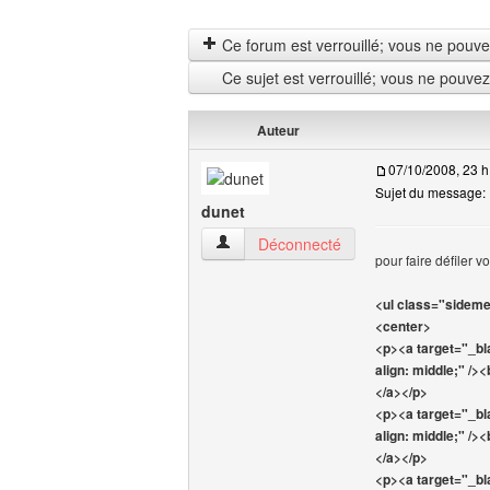
Ce forum est verrouillé; vous ne pouvez 
Ce sujet est verrouillé; vous ne pouve
Auteur
07/10/2008, 23 h
Sujet du message
dunet
dunet Voir le profil de l'utilisateur
Déconnecté
pour faire défiler 
<ul class="sideme
<center>
<p><a target="_b
align: middle;" /><
</a></p>
<p><a target="_b
align: middle;" /><
</a></p>
<p><a target="_b