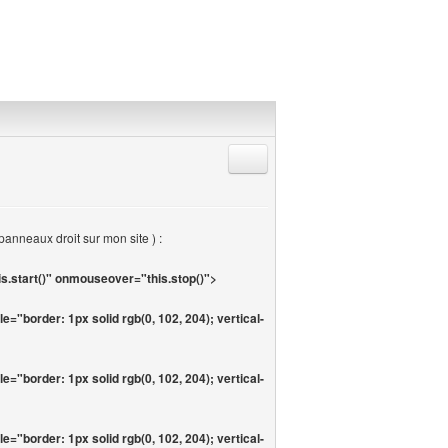
Répondre en citant
panneaux droit sur mon site ) :
.start()" onmouseover="this.stop()">
le="border: 1px solid rgb(0, 102, 204); vertical-
le="border: 1px solid rgb(0, 102, 204); vertical-
le="border: 1px solid rgb(0, 102, 204); vertical-