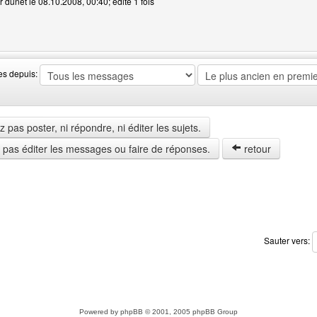
r dunet le 08.10.2008, 00:40; édité 1 fois
web de l'utilisateur: dunet
es depuis:
pas poster, ni répondre, ni éditer les sujets.
z pas éditer les messages ou faire de réponses.
retour
Sauter vers:
Powered by
phpBB
© 2001, 2005 phpBB Group