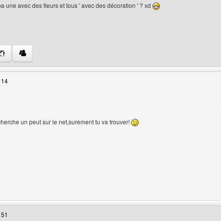
pa une avec des fleurs et tous ' avec des décoration ' ? xd
web de l'utilisateur: team-plc
 14
teur
herche un peut sur le net,surement tu va trouver!
 web de l'utilisateur: webmaster-shop
 51