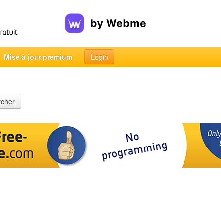
Mise à jour premium
Login
rcher