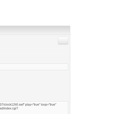
Répondre en citant
7/clock12li0.swf" play="true" loop="true"
d/index.cgi?