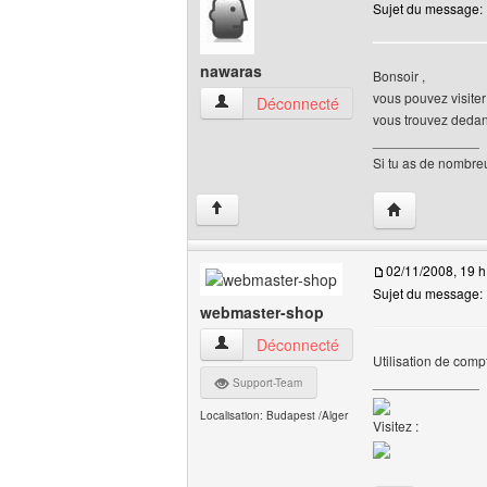
Sujet du message:
nawaras
Bonsoir ,
vous pouvez visiter 
nawaras Voir le profil de l'utilisateur
Déconnecté
vous trouvez dedans
______________
Si tu as de nombre
Visiter le site
↑
02/11/2008, 19 h
Sujet du message:
webmaster-shop
webmaster-shop Voir le profil de l'utilisa
Déconnecté
Utilisation de compt
______________
Support-Team
Localisation: Budapest /Alger
Visitez :