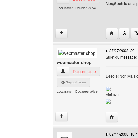
Merçi! euh tu en a 
Localisation: Réunion (974)
Visiter le site 
↑
27/07/2008, 20 h
Sujet du message:
webmaster-shop
webmaster-shop Voir le profil de l'utilisa
Déconnecté
Désolé! Non!Mais c
______________
Support-Team
Localisation: Budapest /Alger
Visitez :
Visiter le site
↑
02/11/2008, 18 h