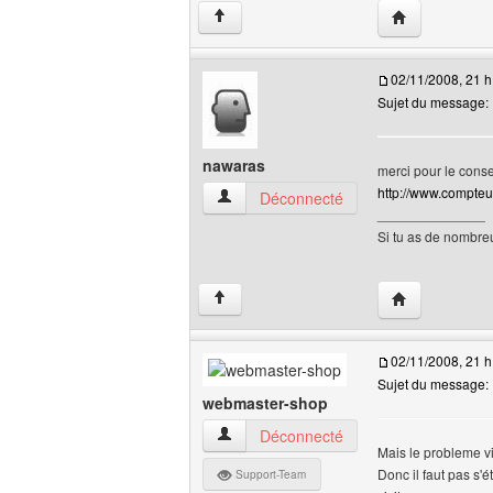
Visiter le site
↑
02/11/2008, 21 h
Sujet du message:
nawaras
merci pour le conse
http://www.compteur
nawaras Voir le profil de l'utilisateur
Déconnecté
______________
Si tu as de nombre
Visiter le site
↑
02/11/2008, 21 h
Sujet du message:
webmaster-shop
webmaster-shop Voir le profil de l'utilisa
Déconnecté
Mais le probleme vi
Donc il faut pas s'é
Support-Team