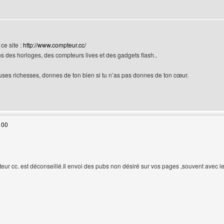
ce site :
http://www.compteur.cc/
 des horloges, des compteurs lives et des gadgets flash..
uses richesses, donnes de ton bien si tu n’as pas donnes de ton cœur.
 web de l'utilisateur: nawaras
 00
teur
eur cc. est déconseillé.Il envoi des pubs non désiré sur vos pages ,souvent avec les 