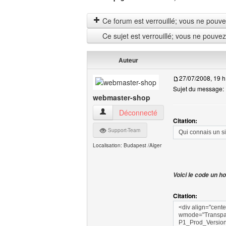
Ce forum est verrouillé; vous ne pouvez 
Ce sujet est verrouillé; vous ne pouve
Auteur
27/07/2008, 19 h
Sujet du message:
webmaster-shop
webmaster-shop Voir le profil de l'utilisa
Déconnecté
Citation:
Support-Team
Qui connais un si
Localisation: Budapest /Alger
Voici le code un 
Citation:
<div align="cent
wmode="Transpar
P1_Prod_Versio