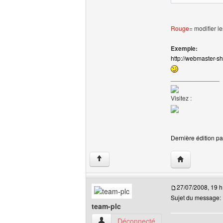
Rouge
= modifier l
Exemple:
http://webmaster-sh
______________
Visitez :
Dernière édition pa
Visiter le site
↑
27/07/2008, 19 h
Sujet du message:
team-plc
team-plc Voir le profil de l'utilisateur
Déconnecté