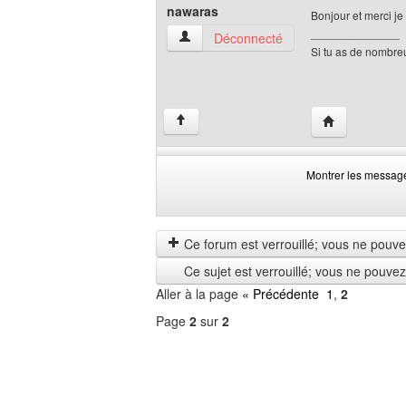
nawaras
Bonjour et merci je 
______________
nawaras Voir le profil de l'utilisateur
Déconnecté
Si tu as de nombre
Visiter le site
↑
Montrer les messag
Montrer
Order
les
by
messages
Ce forum est verrouillé; vous ne pouvez 
depuis
Ce sujet est verrouillé; vous ne pouve
Aller à la page
« Précédente
1
,
2
Page
2
sur
2