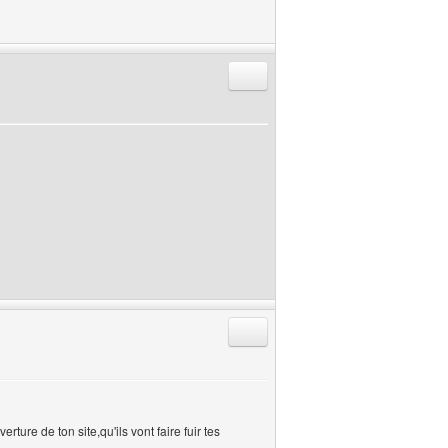
Répondre en citant
Répondre en citant
ture de ton site,qu'ils vont faire fuir tes