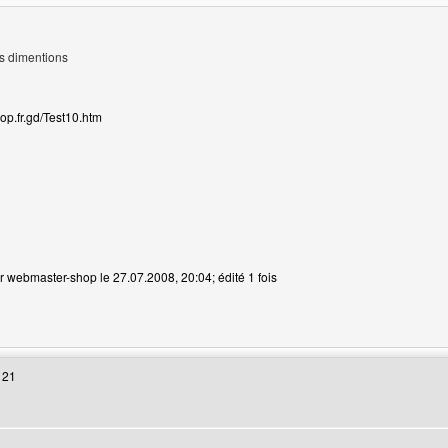
es dimentions
op.fr.gd/Test10.htm
r webmaster-shop le 27.07.2008, 20:04; édité 1 fois
 web de l'utilisateur: webmaster-shop
 21