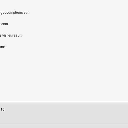
s geocompteurs sur:
te.com
 visiteurs sur:
com/
 web de l'utilisateur: webmaster-shop
 10