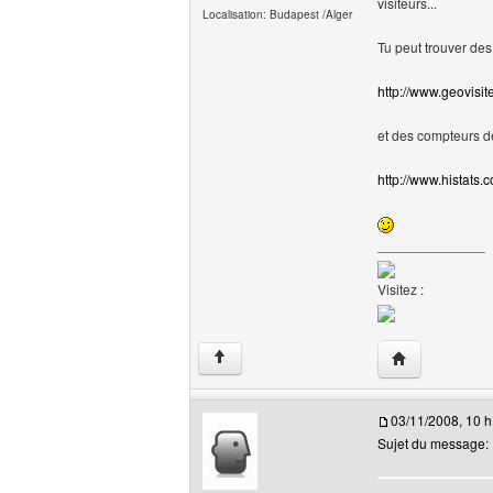
visiteurs...
Localisation: Budapest /Alger
Tu peut trouver de
http://www.geovisi
et des compteurs de
http://www.histats.
______________
Visitez :
Visiter le site
↑
03/11/2008, 10 h
Sujet du message: