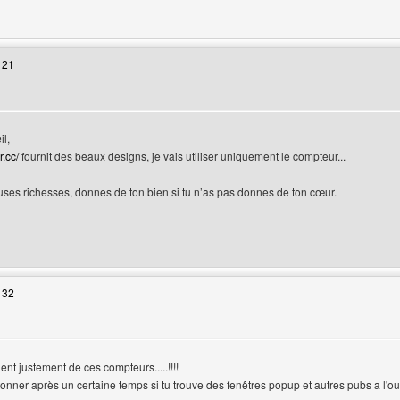
 web de l'utilisateur: webmaster-shop
 21
il,
.cc/
fournit des beaux designs, je vais utiliser uniquement le compteur...
uses richesses, donnes de ton bien si tu n’as pas donnes de ton cœur.
 web de l'utilisateur: nawaras
 32
teur
ent justement de ces compteurs.....!!!!
tonner après un certaine temps si tu trouve des fenêtres popup et autres pubs a l'ouver