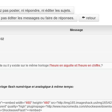
pas poster, ni répondre, ni éditer les sujets.
z pas éditer les messages ou faire de réponses.
retour
Message
 02
teur
te ou il y existe sur le même horloge
l'heure en aiguille et l'heure en chiffre
,?
horloge flash numérique et analogique à même temps:
er"><embed width="
460
" height="
460
" src="http://img165.imageshack.us/img165/423
ent" quality="high" pluginspage="http://www.macromedia.com/shockwave/downloa
n=ShockwaveFlash"></embed>