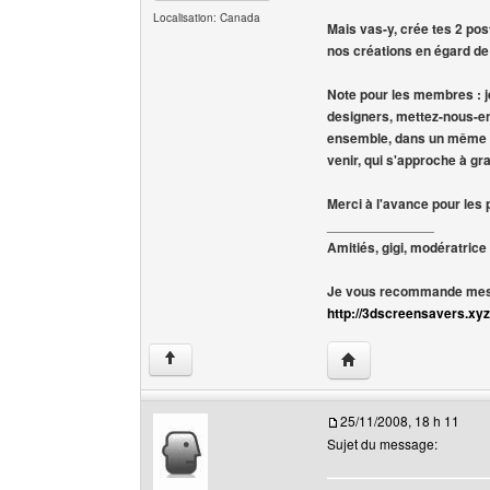
Localisation: Canada
Mais vas-y, crée tes 2 post
nos créations en égard de 
Note pour les membres : j
designers, mettez-nous-en 
ensemble, dans un même s
venir, qui s'approche à gr
Merci à l'avance pour les 
______________
Amitiés, gigi, modératrice
Je vous recommande mes 
http://3dscreensavers.xyz
Visiter le site web de l
↑
25/11/2008, 18 h 11
Sujet du message: