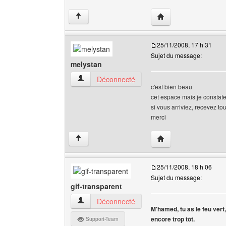
Visiter le site web de
↑
25/11/2008, 17 h 31
Sujet du message:
melystan
melystan Voir le profil de l'utilisateur
Déconnecté
c'est bien beau
cet espace mais je constat
si vous arriviez, recevez to
merci
Visiter le site web de 
↑
25/11/2008, 18 h 06
Sujet du message:
gif-transparent
gif-transparent Voir le profil de l'utilisateur
Déconnecté
M'hamed, tu as le feu vert
encore trop tôt.
Support-Team