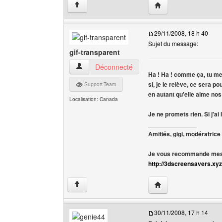
Visiter le site web de
↑
29/11/2008, 18 h 40
Sujet du message:
gif-transparent
gif-transparent Voir le profil de l'utilisateur
Déconnecté
Ha ! Ha ! comme ça, tu me l
si, je le relève, ce sera po
Support-Team
en autant qu'elle aime nos
Localisation: Canada
Je ne promets rien. Si j'ai
______________
Amitiés, gigi, modératrice
Je vous recommande mes 
http://3dscreensavers.xyz
Visiter le site web de l
↑
30/11/2008, 17 h 14