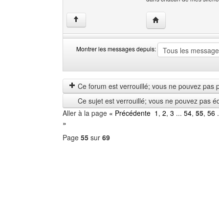
Visiter le site web de l
↑
Montrer les messages depuis:
Montrer
Order
les
by
messages
Ce forum est verrouillé; vous ne pouvez pas pos
depuis
Ce sujet est verrouillé; vous ne pouvez pas é
Aller à la page
« Précédente
1
,
2
,
3
...
54
,
55
,
56
.
»
Page
55
sur
69
Sélectionner
un
forum