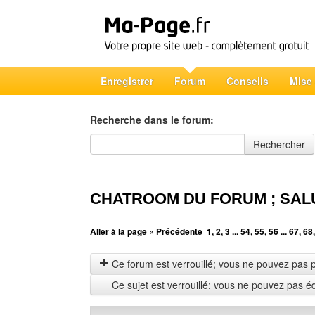
Enregistrer
Forum
Conseils
Mise
Recherche dans le forum:
Recherche dans le forum
Rechercher
CHATROOM DU FORUM ; SAL
Aller à la page
« Précédente
1
,
2
,
3
...
54
,
55
,
56
...
67
,
68
Ce forum est verrouillé; vous ne pouvez pas pos
Ce sujet est verrouillé; vous ne pouvez pas é