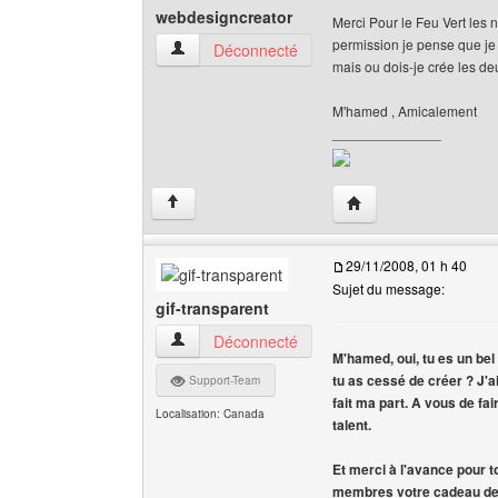
webdesigncreator
Merci Pour le Feu Vert le
permission je pense que je s
webdesigncreator Voir le profil de l'utilisateur
Déconnecté
mais ou dois-je crée les de
M'hamed , Amicalement
______________
Visiter le site web de
↑
29/11/2008, 01 h 40
Sujet du message:
gif-transparent
gif-transparent Voir le profil de l'utilisateur
Déconnecté
M'hamed, oui, tu es un bel 
tu as cessé de créer ? J'ai
Support-Team
fait ma part. A vous de fai
Localisation: Canada
talent.
Et merci à l'avance pour t
membres votre cadeau des 