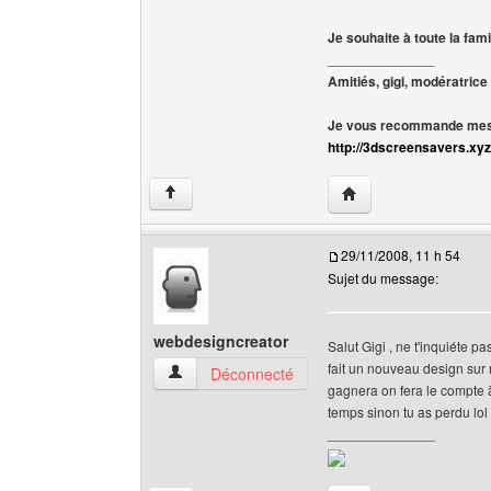
Je souhaite à toute la fam
______________
Amitiés, gigi, modératrice
Je vous recommande mes 
http://3dscreensavers.xyz
Visiter le site web de l
↑
29/11/2008, 11 h 54
Sujet du message:
webdesigncreator
Salut Gigi , ne t'inquiéte pas
fait un nouveau design sur 
webdesigncreator Voir le profil de l'utilisateur
Déconnecté
gagnera on fera le compte à
temps sinon tu as perdu lol
______________