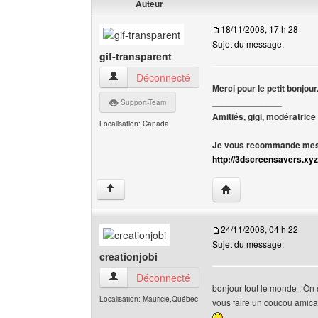
Auteur
18/11/2008, 17 h 28
Sujet du message:
gif-transparent
gif-transparent Voir le profil de l'utilisateur
Déconnecté
Merci pour le petit bonjour
______________
Support-Team
Amitiés, gigi, modératrice
Localisation: Canada
Je vous recommande mes 
http://3dscreensavers.xyz
Visiter le site web de l
↑
24/11/2008, 04 h 22
Sujet du message:
creationjobi
creationjobi Voir le profil de l'utilisateur
Déconnecté
bonjour tout le monde . Òn s
Localisation: Mauricie,Québec
vous faire un coucou amica