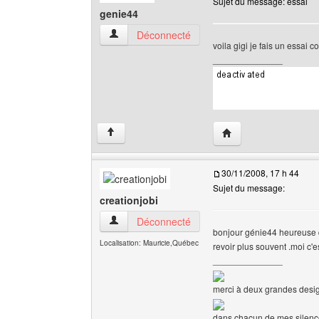
Sujet du message: essai
genie44
genie44 Voir le profil de l'utilisateur
Déconnecté
voila gigi je fais un essai
______________
Visiter le site web de 
↑
30/11/2008, 17 h 44
Sujet du message:
creationjobi
creationjobi Voir le profil de l'utilisateur
Déconnecté
bonjour génie44 heureuse de
Localisation: Mauricie,Québec
revoir plus souvent .moi c
______________
merci à deux grandes desig
dans chacun de mes silences 