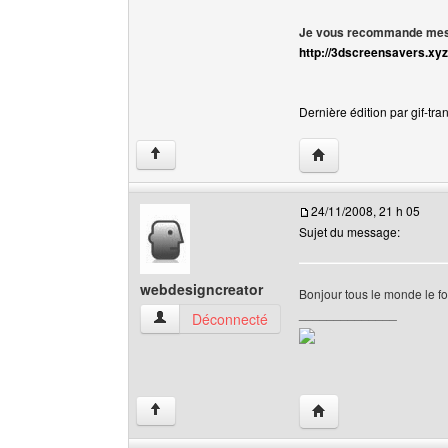
Je vous recommande mes 
http://3dscreensavers.xyz
Dernière édition par gif-tra
Visiter le site web de l
↑
24/11/2008, 21 h 05
Sujet du message:
webdesigncreator
Bonjour tous le monde le f
______________
webdesigncreator Voir le profil de l'utilisateur
Déconnecté
Visiter le site web de
↑