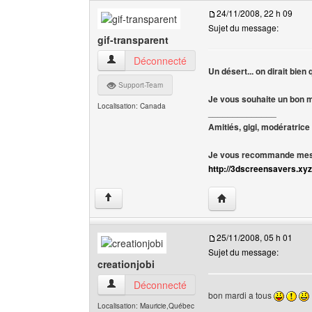
24/11/2008, 22 h 09
Sujet du message:
gif-transparent
gif-transparent Voir le profil de l'utilisateur
Déconnecté
Un désert... on dirait bien 
Support-Team
Je vous souhaite un bon m
Localisation: Canada
______________
Amitiés, gigi, modératrice
Je vous recommande mes 
http://3dscreensavers.xyz
Visiter le site web de l
↑
25/11/2008, 05 h 01
Sujet du message:
creationjobi
creationjobi Voir le profil de l'utilisateur
Déconnecté
bon mardi a tous
Localisation: Mauricie,Québec
______________