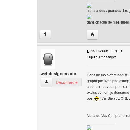
merci à deux grandes desig
dans chacun de mes silences 
Visiter le site web de l
↑
25/11/2008, 17 h 19
Sujet du message:
webdesigncreator
Dans un mois c'est noël !!! 
graphique avec photoshop on
webdesigncreator Voir le profil de l'utilisateur
Déconnecté
créer un nouveau post sur l
exclusivement je demande l'
post
( J'ai Bien JE CREE
Merci de Vos Compréhens
______________