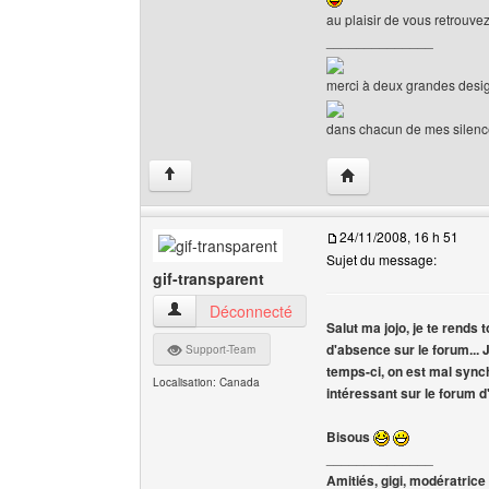
au plaisir de vous retrouve
______________
merci à deux grandes desig
dans chacun de mes silences 
Visiter le site web de l
↑
24/11/2008, 16 h 51
Sujet du message:
gif-transparent
gif-transparent Voir le profil de l'utilisateur
Déconnecté
Salut ma jojo, je te rends 
d'absence sur le forum... J
Support-Team
temps-ci, on est mal synch
Localisation: Canada
intéressant sur le forum d'h
Bisous
______________
Amitiés, gigi, modératrice