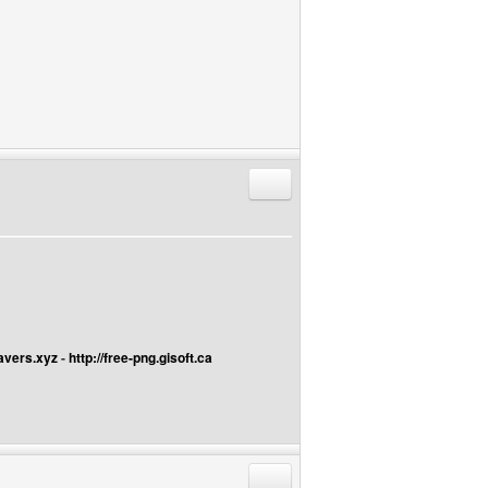
Répondre en citant
avers.xyz
-
http://free-png.gisoft.ca
Répondre en citant