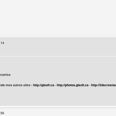
 web de l'utilisateur: webdesigncreator
 14
ur
ératrice
de mes autres sites :
http://gisoft.ca
-
http://photos.gisoft.ca
-
http://3dscreens
web de l'utilisateur: gif-transparent
 56