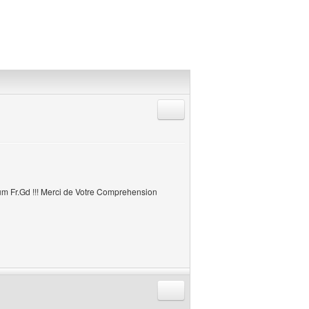
Répondre en citant
rum Fr.Gd !!! Merci de Votre Comprehension
Répondre en citant