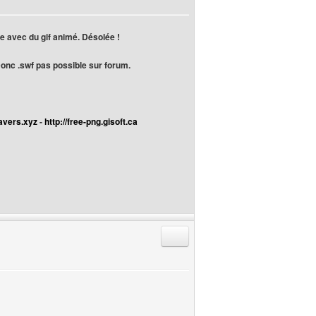
ire avec du gif animé. Désolée !
 Donc .swf pas possible sur forum.
avers.xyz
-
http://free-png.gisoft.ca
Répondre en citant