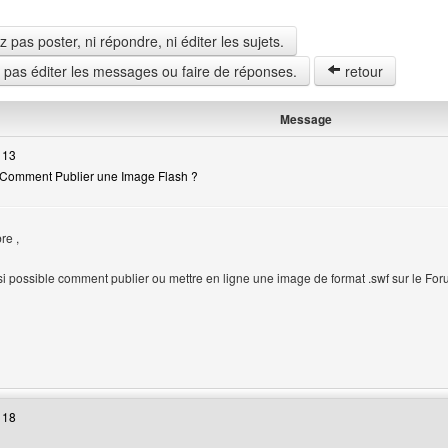
pas poster, ni répondre, ni éditer les sujets.
z pas éditer les messages ou faire de réponses.
retour
Message
 13
 Comment Publier une Image Flash ?
re ,
sateur
 si possible comment publier ou mettre en ligne une image de format .swf sur le Fo
 web de l'utilisateur: webdesigncreator
 18