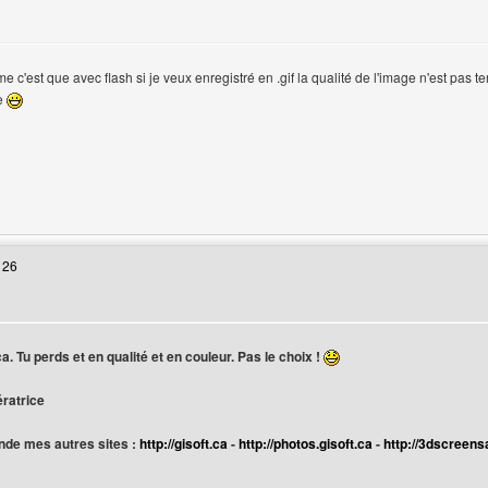
e c'est que avec flash si je veux enregistré en .gif la qualité de l'image n'est pas ter
se
sateur
 web de l'utilisateur: webdesigncreator
 26
ur
. Tu perds et en qualité et en couleur. Pas le choix !
ératrice
de mes autres sites :
http://gisoft.ca
-
http://photos.gisoft.ca
-
http://3dscreens