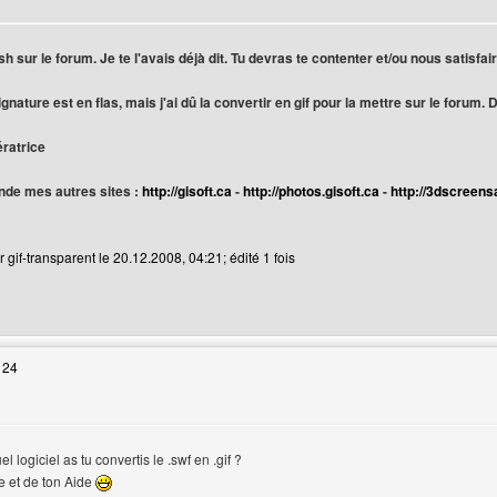
ur
sh sur le forum. Je te l'avais déjà dit. Tu devras te contenter et/ou nous satisfa
nature est en flas, mais j'ai dû la convertir en gif pour la mettre sur le forum.
ératrice
de mes autres sites :
http://gisoft.ca
-
http://photos.gisoft.ca
-
http://3dscreens
 gif-transparent le 20.12.2008, 04:21; édité 1 fois
web de l'utilisateur: gif-transparent
 24
 logiciel as tu convertis le .swf en .gif ?
e et de ton Aide
sateur