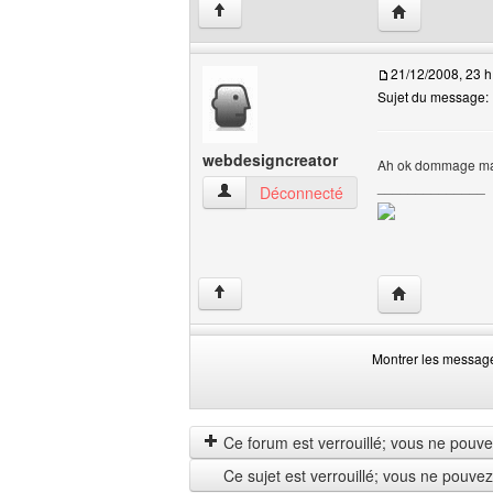
Visiter le site 
↑
21/12/2008, 23 h
Sujet du message:
webdesigncreator
Ah ok dommage mai
______________
webdesigncreator Voir le profil de l'utili
Déconnecté
Visiter le site
↑
Montrer les messag
Montrer
Order
les
by
messages
Ce forum est verrouillé; vous ne pouvez 
depuis
Ce sujet est verrouillé; vous ne pouve