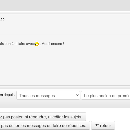
web de l'utilisateur: gif-transparent
 20
s bon faut faire avec
, Merci encore !
sateur
 web de l'utilisateur: webdesigncreator
es depuis:
pas poster, ni répondre, ni éditer les sujets.
z pas éditer les messages ou faire de réponses.
retour