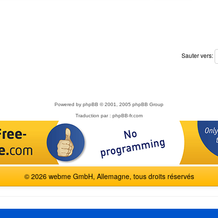
Sauter vers:
Powered by
phpBB
© 2001, 2005 phpBB Group
Traduction par :
phpBB-fr.com
© 2026 webme GmbH, Allemagne, tous droits réservés
English
Español
Français
Italiano
Polski
Русский