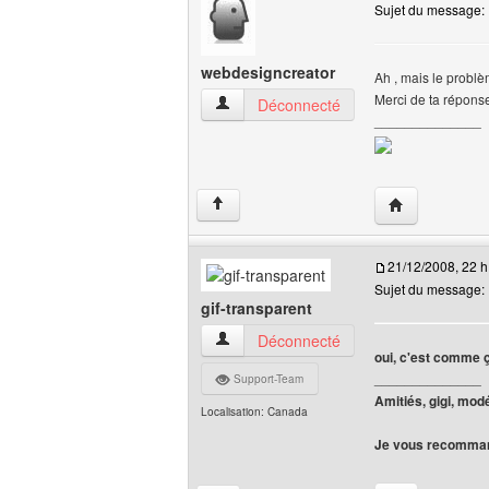
Sujet du message:
webdesigncreator
Ah , mais le problèm
Merci de ta répon
webdesigncreator Voir le profil de l'utili
Déconnecté
______________
Visiter le site
↑
21/12/2008, 22 h
Sujet du message:
gif-transparent
gif-transparent Voir le profil de l'utilisate
Déconnecté
oui, c'est comme ça
______________
Support-Team
Amitiés, gigi, mod
Localisation: Canada
Je vous recomman