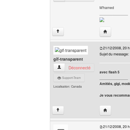
M'hamed
______________
Visiter le site
↑
21/12/2008, 20 h
Sujet du message:
gif-transparent
gif-transparent Voir le profil de l'utilisate
Déconnecté
avec flash 5
______________
Support-Team
Amitiés, gigi, mod
Localisation: Canada
Je vous recomman
Visiter le site 
↑
21/12/2008, 20 h