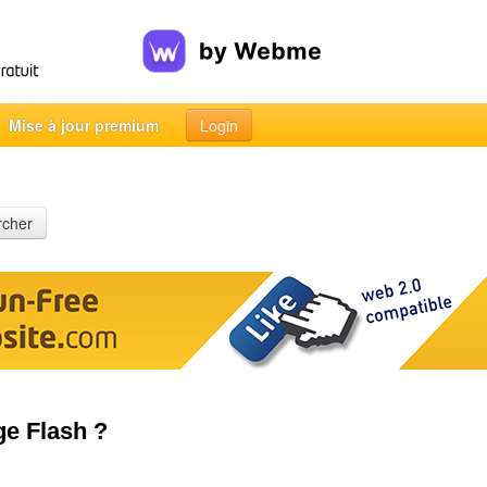
Mise à jour premium
Login
rcher
e Flash ?