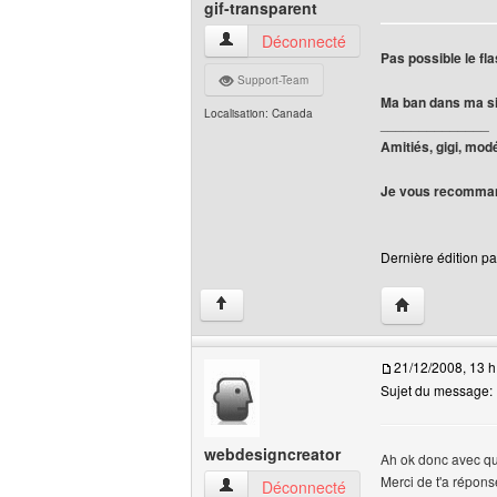
gif-transparent
gif-transparent Voir le profil de l'utilisate
Déconnecté
Pas possible le fla
Support-Team
Ma ban dans ma sig
Localisation: Canada
______________
Amitiés, gigi, mod
Je vous recomman
Dernière édition par
Visiter le site 
↑
21/12/2008, 13 h
Sujet du message:
webdesigncreator
Ah ok donc avec quel
Merci de t'a répons
webdesigncreator Voir le profil de l'utili
Déconnecté