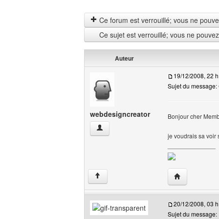
Ce forum est verrouillé; vous ne pouvez 
Ce sujet est verrouillé; vous ne pouve
Auteur
19/12/2008, 22 h
Sujet du message:
webdesigncreator
Bonjour cher Memb
webdesigncreator Voir le profil de l'utili
je voudrais sa voir
______________
Visiter le site
↑
20/12/2008, 03 h
Sujet du message: