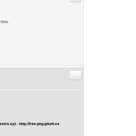
rible.
Répondre en citant
avers.xyz
-
http://free-png.gisoft.ca