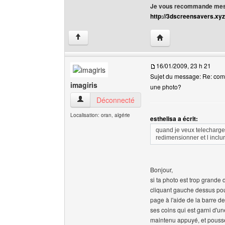
Je vous recommande mes 
http://3dscreensavers.xyz
Visiter le site web de l
↑
16/01/2009, 23 h 21
Sujet du message: Re: co
imagiris
une photo?
imagiris Voir le profil de l'utilisateur
Déconnecté
Localisation: oran, algérie
esthelisa a écrit:
quand je veux telecharge
redimensionner et l incl
Bonjour,
si ta photo est trop grande
cliquant gauche dessus pour
page à l'aide de la barre d
ses coins qui est garni d'un
maintenu appuyé, et pousse