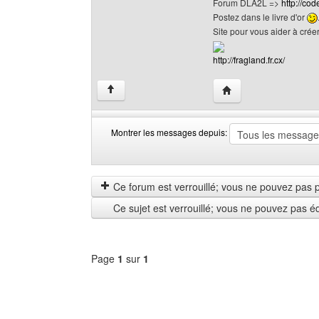
Forum DLA2L =>
http://cod
Postez dans le livre d'or
Site pour vous aider à créer 
http://fragland.fr.cx/
Visiter le site web de 
↑
Montrer les messages depuis:
Montrer
Order
les
by
messages
Ce forum est verrouillé; vous ne pouvez pas pos
depuis
Ce sujet est verrouillé; vous ne pouvez pas é
Page
1
sur
1