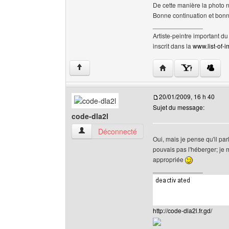
De cette manière la photo 
Bonne continuation et bonn
______________
Artiste-peintre important d
inscrit dans la
www.list-of-i
Visiter le site web de l
↑
20/01/2009, 16 h 40
Sujet du message:
code-dla2l
code-dla2l Voir le profil de l'utilisateur
Déconnecté
Oui, mais je pense qu'il par
pouvais pas l'héberger; je 
appropriée
______________
http://code-dla2l.fr.gd/