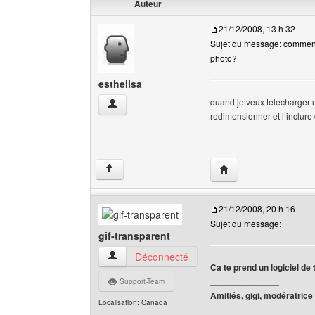
Auteur
21/12/2008, 13 h 32
Sujet du message: commen
photo?
esthelisa
quand je veux telecharger 
esthelisa Voir le profil de l'utilisateur
redimensionner et l inclur
Visiter le site web de l
↑
21/12/2008, 20 h 16
Sujet du message:
gif-transparent
gif-transparent Voir le profil de l'utilisateur
Déconnecté
Ca te prend un logiciel de
______________
Support-Team
Amitiés, gigi, modératrice
Localisation: Canada