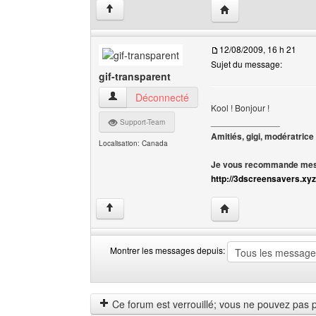
Visiter le site web de 
↑
12/08/2009, 16 h 21
Sujet du message:
gif-transparent
gif-transparent Voir le profil de l'utilisateur
Déconnecté
Kool ! Bonjour !
______________
Support-Team
Amitiés, gigi, modératrice
Localisation: Canada
Je vous recommande mes 
http://3dscreensavers.xyz
Visiter le site web de l
↑
Montrer les messages depuis:
Montrer
Order
les
by
messages
Ce forum est verrouillé; vous ne pouvez pas pos
depuis