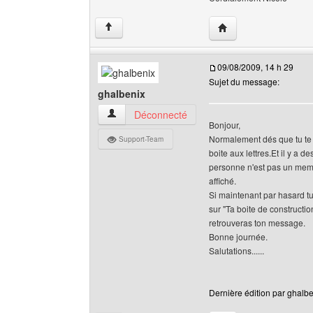
Visiter le site web de
↑
09/08/2009, 14 h 29
Sujet du message:
ghalbenix
ghalbenix Voir le profil de l'utilisateur
Déconnecté
Bonjour,
Normalement dés que tu te co
Support-Team
boite aux lettres.Et il y a d
personne n'est pas un membre
affiché.
Si maintenant par hasard tu
sur "Ta boite de constructio
retrouveras ton message.
Bonne journée.
Salutations......
Dernière édition par ghalbe