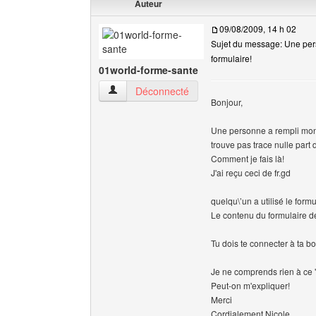
Auteur
09/08/2009, 14 h 02
Sujet du message: Une per
formulaire!
01world-forme-sante
01world-forme-sante Voir le profil de l'utilisateu
Déconnecté
Bonjour,
Une personne a rempli mon
trouve pas trace nulle part 
Comment je fais là!
J'ai reçu ceci de fr.gd
quelqu\’un a utilisé le form
Le contenu du formulaire de
Tu dois te connecter à ta b
Je ne comprends rien à ce 
Peut-on m'expliquer!
Merci
Cordialement Nicole