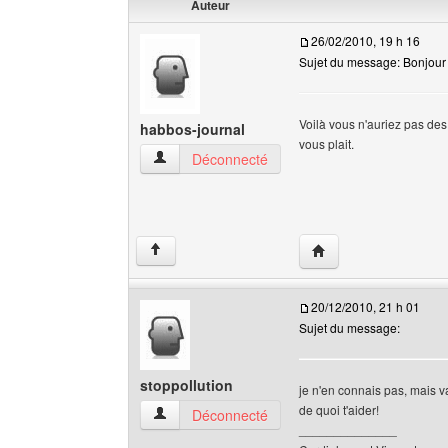
Auteur
26/02/2010, 19 h 16
Sujet du message: Bonjour , 
Voilà vous n'auriez pas des
habbos-journal
vous plait.
habbos-journal Voir le profil de l'utilisateur
Déconnecté
Visiter le site web de 
↑
20/12/2010, 21 h 01
Sujet du message:
stoppollution
je n'en connais pas, mais va
de quoi t'aider!
stoppollution Voir le profil de l'utilisateur
Déconnecté
______________