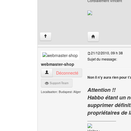
Cordialement Vincent
Visiter le site web de l
↑
21/12/2010, 09 h 38
Sujet du message:
webmaster-shop
webmaster-shop Voir le profil de l'utilisateur
Déconnecté
Non il n'y aura rien pour t
Support-Team
Attention !!
Localisation: Budapest /Alger
Habbo étant un n
supprimer définit
propriétaires de 
______________
Visitez :