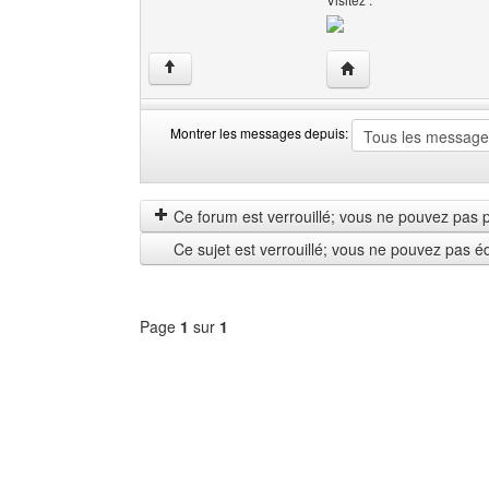
Visiter le site web de
↑
Montrer les messages depuis:
Montrer
Order
les
by
messages
Ce forum est verrouillé; vous ne pouvez pas pos
depuis
Ce sujet est verrouillé; vous ne pouvez pas é
Page
1
sur
1
Sélectionner
un