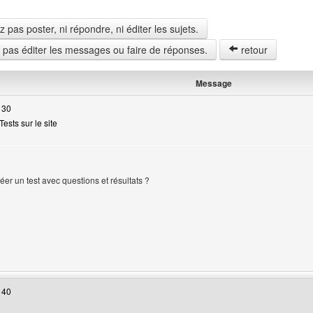
pas poster, ni répondre, ni éditer les sujets.
z pas éditer les messages ou faire de réponses.
retour
Message
 30
ests sur le site
réer un test avec questions et résultats ?
eur
web de l'utilisateur: objectifrelook-in
 40