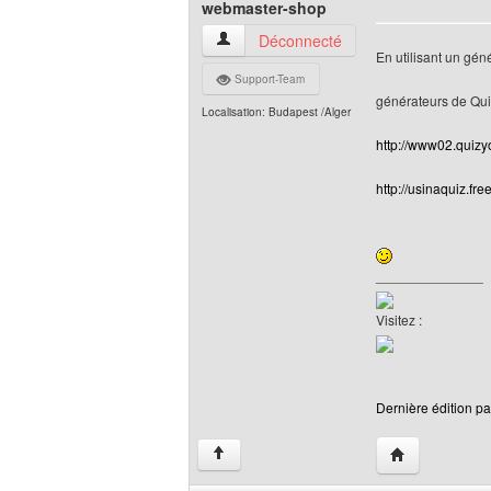
webmaster-shop
webmaster-shop Voir le profil de l'utilisa
Déconnecté
En utilisant un gén
Support-Team
générateurs de Quiz
Localisation: Budapest /Alger
http://www02.quizy
http://usinaquiz.fre
______________
Visitez :
Dernière édition pa
Visiter le site
↑