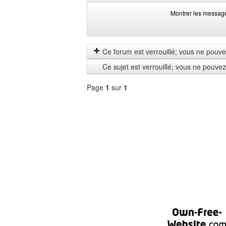
Montrer les messag
Montrer
Order
les
by
messages
Ce forum est verrouillé; vous ne pouvez 
depuis
Ce sujet est verrouillé; vous ne pouve
Page
1
sur
1
Sélectionner
un
forum