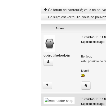
Ce forum est verrouillé; vous ne pouvez 
Ce sujet est verrouillé; vous ne pouve
Auteur
27/01/2011, 11 h
Sujet du message: T
objectifrelook-in
Bonjour,
est-il possible de c
objectifrelook-in Voir le profil de l'utilisat
Merci!
Visiter le site 
↑
27/01/2011, 14 h
Sujet du message: