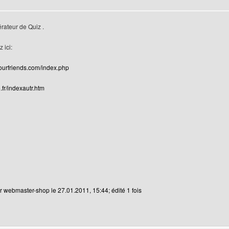
teur
érateur de Quiz .
 ici:
ourfriends.com/index.php
e.fr/indexautr.htm
r webmaster-shop le 27.01.2011, 15:44; édité 1 fois
 web de l'utilisateur: webmaster-shop