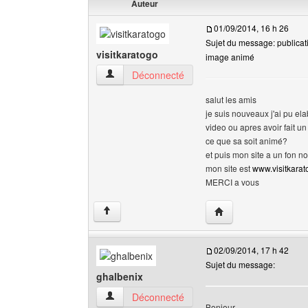
Auteur
01/09/2014, 16 h 26
Sujet du message: publicat
visitkaratogo
image animé
visitkaratogo Voir le profil de l'utilisateur
Déconnecté
salut les amis
je suis nouveaux j'ai pu el
video ou apres avoir fait u
ce que sa soit animé?
et puis mon site a un fon n
mon site est
www.visitkarato
MERCI a vous
Visiter le site web de l
↑
02/09/2014, 17 h 42
Sujet du message:
ghalbenix
ghalbenix Voir le profil de l'utilisateur
Déconnecté
Bonjour,