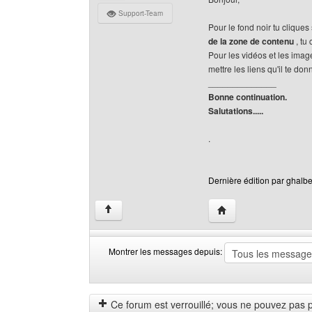
Support-Team
Pour le fond noir tu cliques
de la zone de contenu
, tu 
Pour les vidéos et les imag
mettre les liens qu'il te don
______________
Bonne continuation.
Salutations.....
.
Dernière édition par ghalbe
Visiter le site web de 
↑
Montrer les messages depuis:
Montrer
Order
les
by
messages
Ce forum est verrouillé; vous ne pouvez pas pos