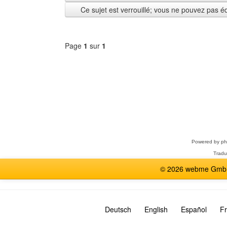
depuis
Ce sujet est verrouillé; vous ne pouvez pas é
Page
1
sur
1
Sélectionner
un
forum
Powered by
p
Tradu
© 2026 webme GmbH,
Deutsch
English
Español
Fr