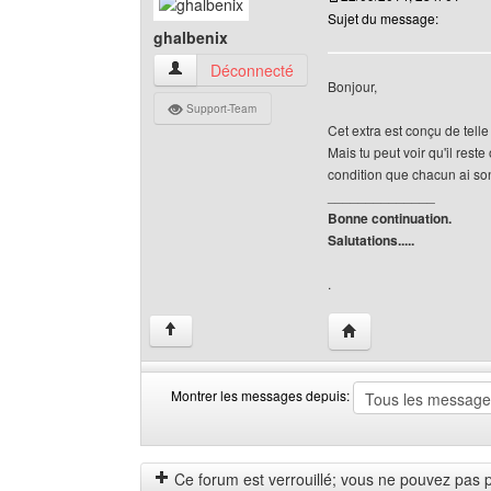
Sujet du message:
ghalbenix
ghalbenix Voir le profil de l'utilisateur
Déconnecté
Bonjour,
Support-Team
Cet extra est conçu de tell
Mais tu peut voir qu'il rest
condition que chacun ai son
______________
Bonne continuation.
Salutations.....
.
Visiter le site web de 
↑
Montrer les messages depuis:
Montrer
Order
les
by
messages
Ce forum est verrouillé; vous ne pouvez pas pos