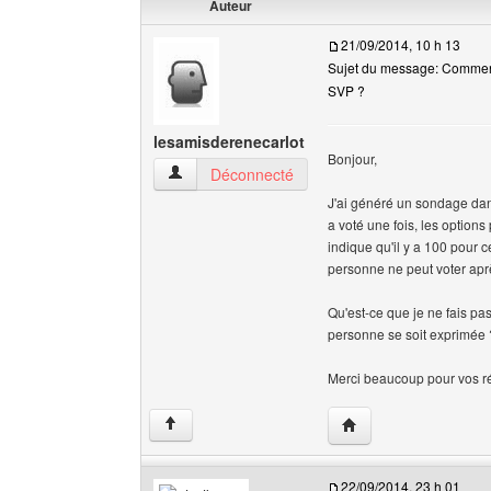
Auteur
21/09/2014, 10 h 13
Sujet du message: Comment
SVP ?
lesamisderenecarlot
Bonjour,
lesamisderenecarlot Voir le profil de l'utilisateu
Déconnecté
J'ai généré un sondage dans
a voté une fois, les option
indique qu'il y a 100 pour ce
personne ne peut voter aprè
Qu'est-ce que je ne fais pa
personne se soit exprimée 
Merci beaucoup pour vos r
Visiter le site web de 
↑
22/09/2014, 23 h 01