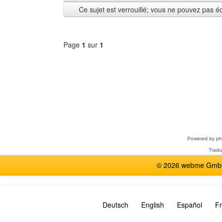
depuis
Ce sujet est verrouillé; vous ne pouvez pas é
Page
1
sur
1
Sélectionner
un
forum
Powered by
p
Tradu
© 2026 webme GmbH,
Deutsch
English
Español
Fr